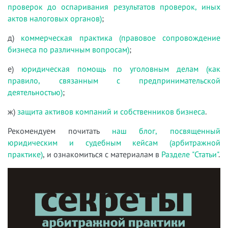
проверок до оспаривания результатов проверок, иных
актов налоговых органов)
;
д)
коммерческая практика (правовое сопровождение
бизнеса по различным вопросам)
;
е)
юридическая помощь по уголовным делам (как
правило, связанным с предпринимательской
деятельностью)
;
ж)
защита активов компаний и собственников бизнеса
.
Рекомендуем почитать
наш блог, посвященный
юридическим и судебным кейсам (арбитражной
практике)
, и ознакомиться с материалам в
Разделе "Статьи"
.