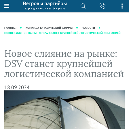
О нас
Юридические услуги
База знаний
Журнал "Секреты арбитражной
Подробнее о нас
Ведение судебных дел
ГЛАВНАЯ
КОМАНДА ЮРИДИЧЕСКОЙ ФИРМЫ
НОВОСТИ
практики"
НОВОЕ СЛИЯНИЕ НА РЫНКЕ: DSV СТАНЕТ КРУПНЕЙШЕЙ ЛОГИСТИЧЕСКОЙ КОМПАНИЕЙ
Рекомендации
Интеллектуальная собственность
Статьи
Награды и рейтинги
Корпоративная практика
Новости
Новое слияние на рынке:
Преимущества юридической
Налоговая практика
фирмы
Аудиоподкасты
DSV станет крупнейшей
Сопровождение бизнеса
Кейсы
Видеоподкасты
логистической компанией
Ведение уголовных дел
Вакансии
Справочная
Защита активов
Вопросы-ответы
18.09.2024
Ведение дел о банкротстве
Вебинары и семинары
Прямые эфиры