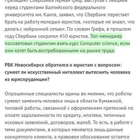
Президент Сбербанка Герман Греф, выступая с лекцией
перед студентами Балтийского федерального
университета им. Канта, заявил, что Сбербанк перестает
брать на работу молодых юристов, «которые не знают, что
делать с нейронной сетью». По словам Грефа, в прошлом
году Сбербанк сократил 450 юристов.
Топ-менеджер
посоветовал студентам взять курс Computer science, если
они хотят быть востребованными на рынке труда.
РБК Новосибирск обратился к юристам с вопросом:
сумеет ли искусственный интеллект вытеснить человека
из юриспруденции?
Опрошенные специалисты едины во мнении, что роботы
сумеют заменить человека лишь в области бумажной,
типовой работы, связанной с оформлением претензий по
оплате задолженности по кредиту, ипотеки, типичных
исковых заявлений, договоров, жалоб. То есть, в работе с
теми документами, в которых меняются лишь данные
конкретного клиента, а правовое обоснование остается