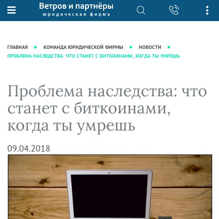
О нас
Юридические услуги
База знаний
Журнал "Секреты арбитражной
Подробнее о нас
Ведение судебных дел
ГЛАВНАЯ
КОМАНДА ЮРИДИЧЕСКОЙ ФИРМЫ
НОВОСТИ
практики"
ПРОБЛЕМА НАСЛЕДСТВА: ЧТО СТАНЕТ С БИТКОИНАМИ, КОГДА ТЫ УМРЕШЬ
Рекомендации
Интеллектуальная собственность
Статьи
Награды и рейтинги
Корпоративная практика
Новости
Проблема наследства: что
Преимущества юридической
Налоговая практика
фирмы
Аудиоподкасты
станет с биткоинами,
Сопровождение бизнеса
Кейсы
Видеоподкасты
когда ты умрешь
Ведение уголовных дел
Вакансии
Справочная
Защита активов
Вопросы-ответы
09.04.2018
Ведение дел о банкротстве
Вебинары и семинары
Прямые эфиры