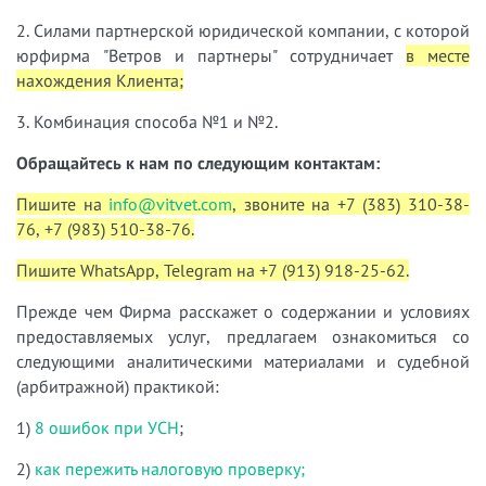
2. Силами партнерской юридической компании, с которой
юрфирма "Ветров и партнеры" сотрудничает
в месте
нахождения Клиента;
3. Комбинация способа №1 и №2.
Обращайтесь к нам по следующим контактам:
Пишите на
info@vitvet.com
, звоните на +7 (383) 310-38-
76, +7 (983) 510-38-76.
Пишите WhatsApp, Telegram на +7 (913) 918-25-62.
Прежде чем Фирма расскажет о содержании и условиях
предоставляемых услуг, предлагаем ознакомиться со
следующими аналитическими материалами и судебной
(арбитражной) практикой:
1)
8 ошибок при УСН
;
2)
как пережить налоговую проверку;