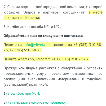
2. Силами партнерской юридической компании, с которой
юрфирма "Ветров и партнеры" сотрудничает
в месте
нахождения Клиента;
3. Комбинация способа №1 и №2.
Обращайтесь к нам по следующим контактам:
Пишите на
info@vitvet.com
, звоните на +7 (383) 310-38-
76, +7 (983) 510-38-76.
Пишите WhatsApp, Telegram на +7 (913) 918-25-62.
Прежде чем Фирма расскажет о содержании и условиях
предоставляемых услуг, предлагаем ознакомиться со
следующими аналитическими материалами и судебной
(арбитражной) практикой:
1)
8 ошибок при УСН
;
2)
как пережить налоговую проверку;