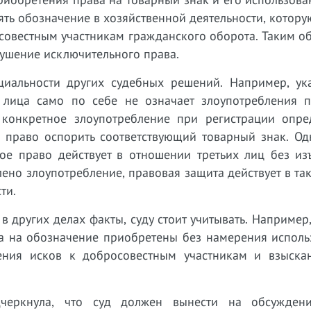
ть обозначение в хозяйственной деятельности, которую
осовестным участникам гражданского оборота. Таким о
рушение исключительного права.
иальности других судебных решений. Например, ука
 лица само по себе не означает злоупотребления 
 конкретное злоупотребление при регистрации опре
м право оспорить соответствующий товарный знак. Од
ое право действует в отношении третьих лиц без изъ
ено злоупотребление, правовая защита действует в та
ти.
в других делах факты, суду стоит учитывать. Например,
ва на обозначение приобретены без намерения исполь
ения исков к добросовестным участникам и взыска
черкнула, что суд должен вынести на обсужден