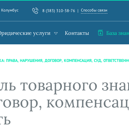
Способы связи
. Колумбус
8 (383) 310-38-76
ридические услуги
Контакты
База зна
А: ПРАВА, НАРУШЕНИЯ, ДОГОВОР, КОМПЕНСАЦИЯ, СУД, ОТВЕТСТВЕН
ь товарного знак
овор, компенсаци
ть