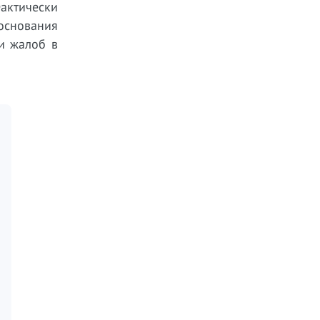
Фактически
основания
ии жалоб в