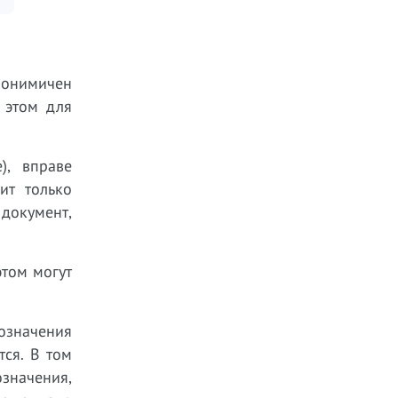
инонимичен
 этом для
), вправе
ит только
документ,
этом могут
означения
тся. В том
означения,