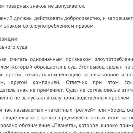
м товарных знаков не допускается.
шений должны действовать добросовестно, и запрещает
м знаком со злоупотреблением правом.
озиции
вного суда.
ьзя считать однозначным признаком злоупотреблен
лем, который обращается в суд. Этот вывод сделан на
ль просил взыскать компенсацию за незаконное испо
ом, другой компанией. Ответчик при этом ссы
датель знак не применяет. Суды не согласились в эти
менно не выпускает в силу производственных проблем.
м так называемых «патентных троллей» или «бренд-ск
о свидетельств с целью предъявлять потом иски за н
ировано обозначение «Планета», которое широко прим
риобретения права на товарный знак и его использова