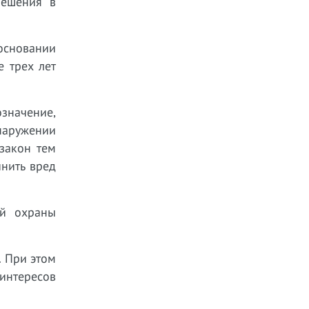
мешения в
основании
 трех лет
означение,
наружении
закон тем
нить вред
ой охраны
. При этом
 интересов