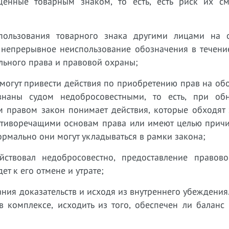
щенные товарным знаком, то есть, есть риск их с
пользования товарного знака другими лицами на 
 непрерывное неиспользование обозначения в течение
ьного права и правовой охраны;
могут привести действия по приобретению прав на об
знаны судом недобросовестными, то есть, при об
м правом закон понимает действия, которые обходят 
отиворечащими основам права или имеют целью причи
рмально они могут укладываться в рамки закона;
ействовал недобросовестно, предоставление правов
ет к его отмене и утрате;
ния доказательств и исходя из внутреннего убеждения
в комплексе, исходить из того, обеспечен ли баланс