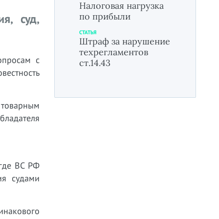
Налоговая нагрузка
по прибыли
я, суд,
СТАТЬЯ
Штраф за нарушение
техрегламентов
опросам с
ст.14.43
вестность
 товарным
обладателя
где ВС РФ
ия судами
инакового