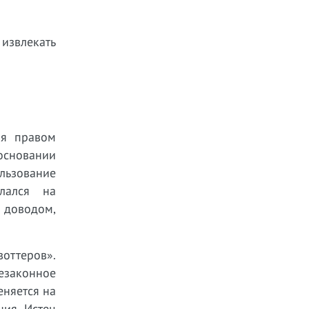
 извлекать
ия правом
 основании
льзование
лался на
м доводом,
воттеров».
езаконное
еняется на
ния. Истец