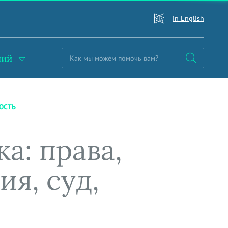
in English
ний
НОСТЬ
а: права,
я, суд,