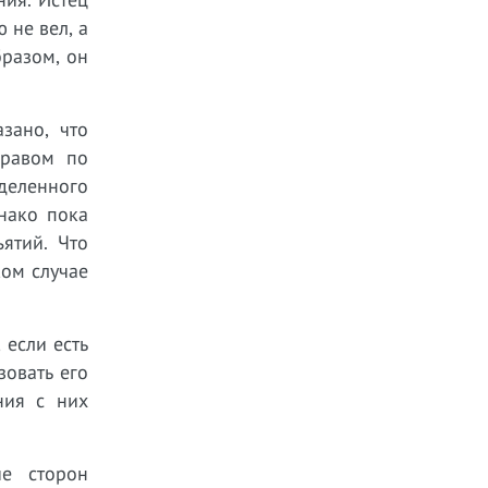
 не вел, а
бразом, он
зано, что
правом по
деленного
нако пока
ятий. Что
ком случае
 если есть
зовать его
ния с них
ие сторон