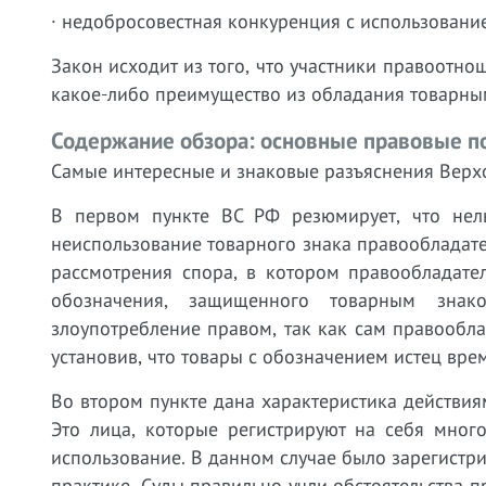
· недобросовестная конкуренция с использование
Закон исходит из того, что участники правоотно
какое-либо преимущество из обладания товарны
Содержание обзора: основные правовые п
Самые интересные и знаковые разъяснения Верхо
В первом пункте ВС РФ резюмирует, что нел
неиспользование товарного знака правообладате
рассмотрения спора, в котором правообладате
обозначения, защищенного товарным знак
злоупотребление правом, так как сам правообла
установив, что товары с обозначением истец вре
Во втором пункте дана характеристика действия
Это лица, которые регистрируют на себя мног
использование. В данном случае было зарегистр
практике. Суды правильно учли обстоятельства п