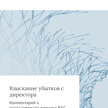
Взыскание убытков с
Юр
директора
би
Ор
Комментарий к
постановлению пленума ВАС