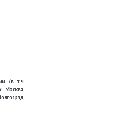
и (в т.ч.
к, Москва,
Волгоград,