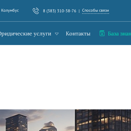
Способы связи
. Колумбус
8 (383) 310-38-76
ридические услуги
Контакты
База зна