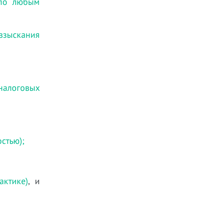
 по любым
 взыскания
налоговых
стью);
ктике)
, и