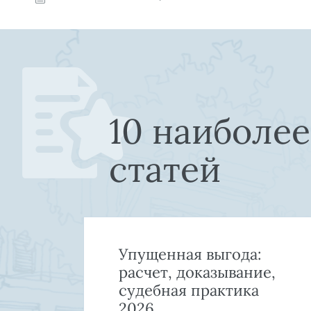
10 наиболе
статей
Упущенная выгода:
й
расчет, доказывание,
а
судебная практика
2026