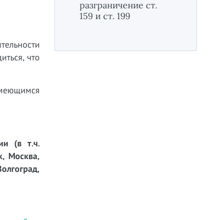
разграничение ст.
159 и ст. 199
тельности
иться, что
имеющимся
и (в т.ч.
к, Москва,
Волгоград,