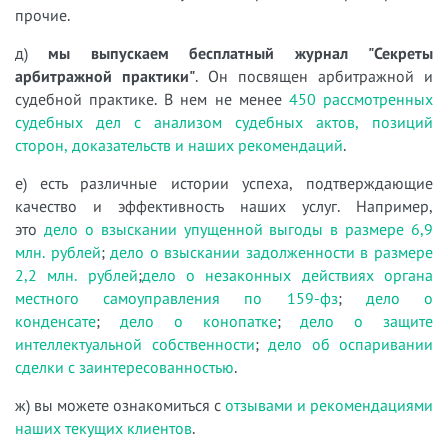
прочие.
д)
мы выпускаем бесплатный журнал "Секреты
арбитражной практики"
. Он посвящен арбитражной и
судебной практике. В нем не менее
450 рассмотренных
судебных дел с анализом судебных актов, позиций
сторон, доказательств и наших рекомендаций
.
е) есть различные истории успеха, подтверждающие
качество и эффективность наших услуг. Например,
это
дело о взыскании упущенной выгоды в размере 6,9
млн. рублей
;
дело о взыскании задолженности в размере
2,2 млн. рублей
;
дело о незаконных действиях органа
местного самоуправления по 159-фз
;
дело о
конденсате
;
дело о конопатке
;
дело о защите
интеллектуальной собственности
;
дело об оспаривании
сделки с заинтересованностью
.
ж) вы можете ознакомиться с
отзывами и рекомендациями
наших текущих клиентов
.