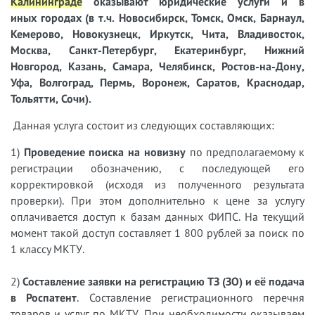
Калининграде
оказывают юридические услуги и в
иных городах (в т.ч. Новосибирск, Томск, Омск, Барнаул,
Кемерово, Новокузнецк, Иркутск, Чита, Владивосток,
Москва, Санкт-Петербург, Екатеринбург, Нижний
Новгород, Казань, Самара, Челябинск, Ростов-на-Дону,
Уфа, Волгоград, Пермь, Воронеж, Саратов, Краснодар,
Тольятти, Сочи).
Данная услуга состоит из следующих составляющих:
1)
Проведение поиска на новизну
по предполагаемому к
регистрации обозначению, с
последующей его
корректировкой (исходя из полученного результата
проверки). При
этом дополнительно к цене за услугу
оплачивается доступ к базам данных ФИПС. На текущий
момент такой доступ составляет 1 800 рублей за поиск по
1 классу МКТУ.
2)
Составление заявки на регистрацию ТЗ (ЗО) и её подача
в Роспатент
.
Составление регистрационного перечня
товаров и услуг по МКТУ. При необходимости
оказываем