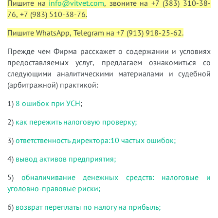
Пишите на
info@vitvet.com
, звоните на +7 (383) 310-38-
76, +7 (983) 510-38-76.
Пишите WhatsApp, Telegram на +7 (913) 918-25-62.
Прежде чем Фирма расскажет о содержании и условиях
предоставляемых услуг, предлагаем ознакомиться со
следующими аналитическими материалами и судебной
(арбитражной) практикой:
1)
8 ошибок при УСН
;
2)
как пережить налоговую проверку;
3)
ответственность директора:10 частых ошибок;
4)
вывод активов предприятия;
5)
обналичивание денежных средств: налоговые и
уголовно-правовые риски;
6)
возврат переплаты по налогу на прибыль;