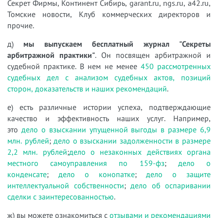
Секрет Фирмы, Континент Сибирь, garant.ru, ngs.ru, a42.ru,
Томские новости, Клуб коммерческих директоров и
прочие.
д)
мы выпускаем бесплатный журнал "Секреты
арбитражной практики"
. Он посвящен арбитражной и
судебной практике. В нем не менее
450 рассмотренных
судебных дел с анализом судебных актов, позиций
сторон, доказательств и наших рекомендаций
.
е) есть различные истории успеха, подтверждающие
качество и эффективность наших услуг. Например,
это
дело о взыскании упущенной выгоды в размере 6,9
млн. рублей
;
дело о взыскании задолженности в размере
2,2 млн. рублей
;
дело о незаконных действиях органа
местного самоуправления по 159-фз
;
дело о
конденсате
;
дело о конопатке
;
дело о защите
интеллектуальной собственности
;
дело об оспаривании
сделки с заинтересованностью
.
ж) вы можете ознакомиться с
отзывами и рекомендациями