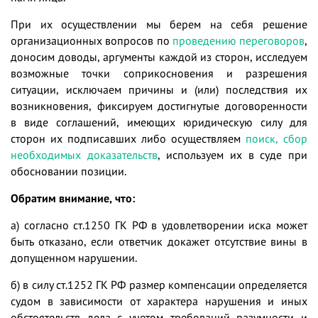
При их осуществлении мы берем на себя решение
организационных вопросов по
проведению переговоров
,
доносим доводы, аргументы каждой из сторон, исследуем
возможные точки соприкосновения и разрешения
ситуации, исключаем причины и (или) последствия их
возникновения, фиксируем достигнутые договоренности
в виде соглашений, имеющих юридическую силу для
сторон их подписавших либо осуществляем
поиск, сбор
необходимых доказательств
, используем их в суде при
обосновании позиции.
Обратим внимание, что:
а) согласно ст.1250 ГК РФ в удовлетворении иска может
быть отказано, если ответчик докажет отсутствие вины в
допущенном нарушении.
б) в силу ст.1252 ГК РФ р
азмер компенсации определяется
судом в зависимости от характера нарушения и иных
обстоятельств дела с учетом требований разумности и