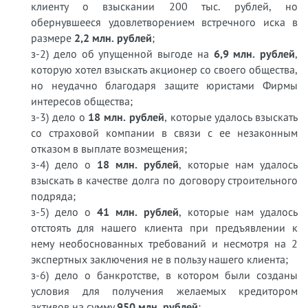
клиенту о взыскании 200 тыс. рублей, но
обернувшееся удовлетворением встречного иска в
размере
2,2 млн. рублей
;
з-2) дело об упущенной выгоде на
6,9 млн. рублей
,
которую хотел взыскать акционер со своего общества,
но неудачно благодаря защите юристами Фирмы
интересов общества;
з-3) дело о
18 млн. рублей
, которые удалось взыскать
со страховой компании в связи с ее незаконным
отказом в выплате возмещения;
з-4) дело о
18 млн. рублей
, которые нам удалось
взыскать в качестве долга по договору строительного
подряда;
з-5) дело о
41 млн. рублей
, которые нам удалось
отстоять для нашего клиента при предъявлении к
нему необоснованных требований и несмотря на 2
экспертных заключения не в пользу нашего клиента;
з-6) дело о банкротстве, в котором были созданы
условия для получения желаемых кредитором
активов на сумму
950 млн. рублей
;