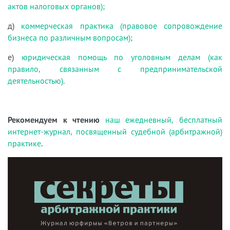
актов налоговых органов);
д)
коммерческая практика (правовое сопровождение
бизнеса по различным вопросам);
е)
юридическая помощь по уголовным делам (как
правило, связанным с предпринимательской
деятельностью).
Рекомендуем к чтению
наш ежедневный, бесплатный
интернет-журнал, посвященный судебной (арбитражной)
практике
.