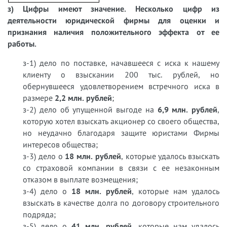
з) Цифры имеют значение. Несколько цифр из
деятельности юридической фирмы для оценки и
признания наличия положительного эффекта от ее
работы.
з-1) дело по поставке, начавшееся с иска к нашему
клиенту о взыскании 200 тыс. рублей, но
обернувшееся удовлетворением встречного иска в
размере
2,2 млн. рублей
;
з-2) дело об упущенной выгоде на
6,9 млн. рублей
,
которую хотел взыскать акционер со своего общества,
но неудачно благодаря защите юристами Фирмы
интересов общества;
з-3) дело о
18 млн. рублей
, которые удалось взыскать
со страховой компании в связи с ее незаконным
отказом в выплате возмещения;
з-4) дело о
18 млн. рублей
, которые нам удалось
взыскать в качестве долга по договору строительного
подряда;
з-5) дело о
41 млн. рублей
, которые нам удалось