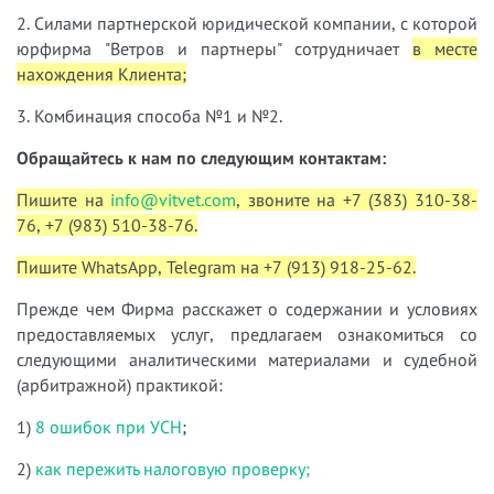
2. Силами партнерской юридической компании, с которой
юрфирма "Ветров и партнеры" сотрудничает
в месте
нахождения Клиента;
3. Комбинация способа №1 и №2.
Обращайтесь к нам по следующим контактам:
Пишите на
info@vitvet.com
, звоните на +7 (383) 310-38-
76, +7 (983) 510-38-76.
Пишите WhatsApp, Telegram на +7 (913) 918-25-62.
Прежде чем Фирма расскажет о содержании и условиях
предоставляемых услуг, предлагаем ознакомиться со
следующими аналитическими материалами и судебной
(арбитражной) практикой:
1)
8 ошибок при УСН
;
2)
как пережить налоговую проверку;