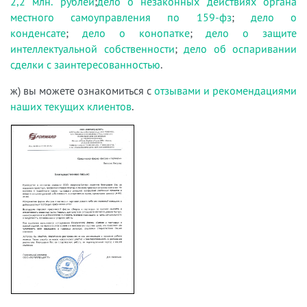
2,2 млн. рублей
;
дело о незаконных действиях органа
местного самоуправления по 159-фз
;
дело о
конденсате
;
дело о конопатке
;
дело о защите
интеллектуальной собственности
;
дело об оспаривании
сделки с заинтересованностью
.
ж) вы можете ознакомиться с
отзывами и рекомендациями
наших текущих клиентов
.