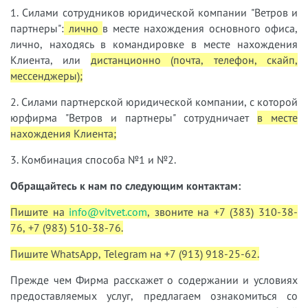
1. Силами сотрудников юридической компании "Ветров и
партнеры":
лично
в месте нахождения основного офиса,
лично, находясь в командировке в месте нахождения
Клиента, или
дистанционно (почта, телефон, скайп,
мессенджеры);
2. Силами партнерской юридической компании, с которой
юрфирма "Ветров и партнеры" сотрудничает
в месте
нахождения Клиента;
3. Комбинация способа №1 и №2.
Обращайтесь к нам по следующим контактам:
Пишите на
info@vitvet.com
, звоните на +7 (383) 310-38-
76, +7 (983) 510-38-76.
Пишите WhatsApp, Telegram на +7 (913) 918-25-62.
Прежде чем Фирма расскажет о содержании и условиях
предоставляемых услуг, предлагаем ознакомиться со