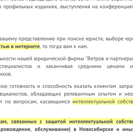
в профильных изданиях, выступления на конференциях
т вашему представлению при поиске юриста, выборе ю
стью в интернете
, то тогда вам к нам.
льности нашей юридической фирмы "Ветров и партнеры
специалистов и заканчивая средними ценами на
иков.
ою готовность и способность оказать клиентам запр
пециалистов, обладающих релевантным опытом и не
уг по вопросам, касающимся
интеллектуальной собст
ам, связанных с защитой интеллектуальной собств
ровождение, обслуживание) в Новосибирске и ины