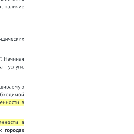
, наличие
ридических
". Начиная
 услуги,
ашиваемую
обходимой
венности в
енности в
х городах