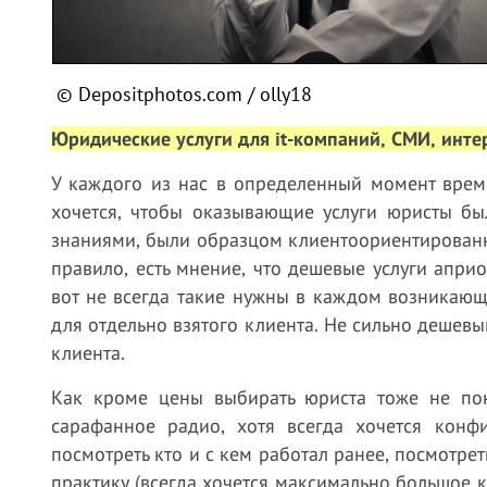
© Depositphotos.com /
olly18
Юридические услуги для it-компаний, СМИ, инте
У к
аждого
из нас в определенный момент време
хочется, чтобы оказывающие услуги юристы бы
знаниями, были образцом клиентоориентированн
правило, есть мнение, что дешевые услуги апри
вот не всегда такие нужны в каждом возникаю
для отдельно взятого клиента. Не сильно дешев
клиента.
Как кроме цены выбирать юриста тоже не пон
сарафанное радио, хотя всегда хочется конф
посмотреть кто и с кем работал ранее, посмотре
практику (всегда хочется максимально большое 