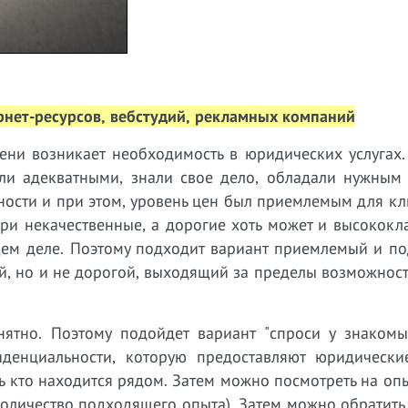
рнет-ресурсов, вебстудий, рекламных компаний
ни возникает необходимость в юридических услугах.
ли адекватными, знали свое дело, обладали нужным
ости и при этом, уровень цен был приемлемым для кл
ори некачественные, а дорогие хоть может и высококл
щем деле. Поэтому подходит вариант приемлемый и п
ый, но и не дорогой, выходящий за пределы возможнос
ятно. Поэтому подойдет вариант "спроси у знакомы
иденциальности, которую предоставляют юридически
ть кто находится рядом. Затем можно посмотреть на опы
количество подходящего опыта). Затем можно обратит