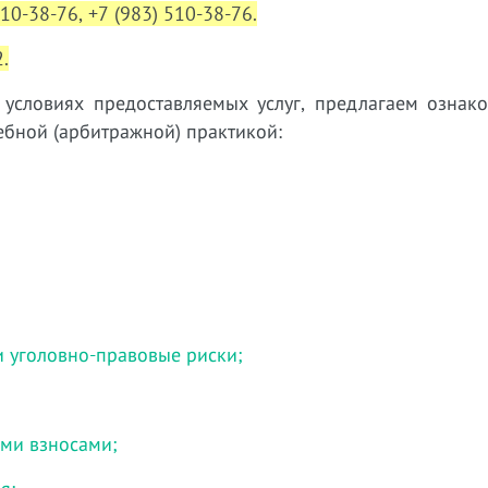
310-38-76, +7 (983) 510-38-76.
.
словиях предоставляемых услуг, предлагаем ознако
бной (арбитражной) практикой:
и уголовно-правовые риски;
ми взносами;