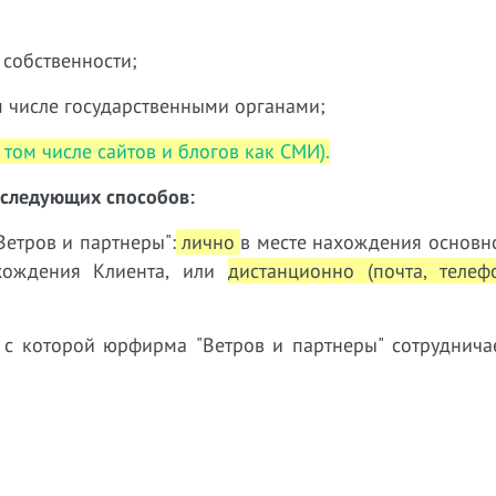
 собственности;
м числе государственными органами;
том числе сайтов и блогов как СМИ).
 следующих способов:
етров и партнеры":
лично
в месте нахождения основн
ахождения Клиента, или
дистанционно (почта, телеф
 с которой юрфирма "Ветров и партнеры" сотруднич