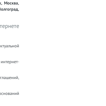
к, Москва,
Волгоград,
тернете
ектуальной
 интернет-
глашений,
оснований