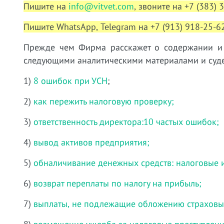
Пишите на
info@vitvet.com
, звоните на +7 (383) 
Пишите WhatsApp, Telegram на +7 (913) 918-25-62
Прежде чем Фирма расскажет о содержании и у
следующими аналитическими материалами и суде
1)
8 ошибок при УСН
;
2)
как пережить налоговую проверку;
3)
ответственность директора:10 частых ошибок;
4)
вывод активов предприятия;
5)
обналичивание денежных средств: налоговые 
6)
возврат переплаты по налогу на прибыль;
7)
выплаты, не подлежащие обложению страховы