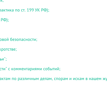
я;
актика по ст. 199 УК РФ);
 РФ);
говой безопасности;
кротстве;
ьи";
сти" с комментариями событий;
актам по различным делам, спорам и искам в нашем ж