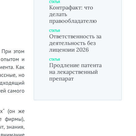
СТАТЬЯ
Контрафакт: что
делать
правообладателю
СТАТЬЯ
Ответственность за
деятельность без
лицензии 2026
При этом
 опытом и
СТАТЬЯ
Продление патента
иента. Как
на лекарственный
ассные, но
препарат
одходящий
тей самого
х" (он же
е фирмы),
т, знания,
ь внимание