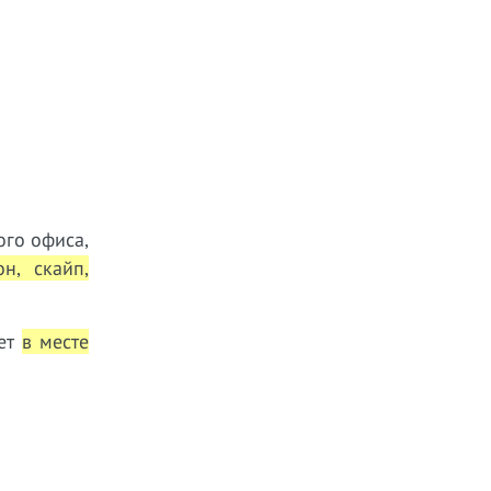
ого офиса,
он, скайп,
ает
в месте