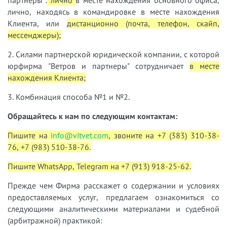
партнеры":
лично
в месте нахождения основного офиса,
лично, находясь в командировке в месте нахождения
Клиента, или
дистанционно (почта, телефон, скайп,
мессенджеры);
2. Силами партнерской юридической компании, с которой
юрфирма "Ветров и партнеры" сотрудничает
в месте
нахождения Клиента;
3. Комбинация способа №1 и №2.
Обращайтесь к нам по следующим контактам:
Пишите на
info@vitvet.com
, звоните на +7 (383) 310-38-
76, +7 (983) 510-38-76.
Пишите WhatsApp, Telegram на +7 (913) 918-25-62.
Прежде чем Фирма расскажет о содержании и условиях
предоставляемых услуг, предлагаем ознакомиться со
следующими аналитическими материалами и судебной
(арбитражной) практикой: