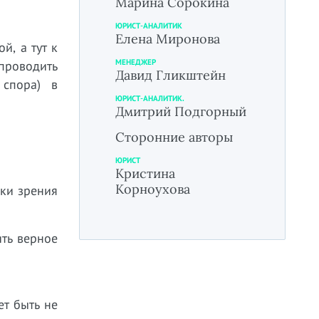
Марина Сорокина
ЮРИСТ-АНАЛИТИК
Елена Миронова
й, а тут к
МЕНЕДЖЕР
 проводить
Давид Гликштейн
 спора) в
ЮРИСТ-АНАЛИТИК.
Дмитрий Подгорный
Сторонние авторы
ЮРИСТ
Кристина
Корноухова
чки зрения
ить верное
ет быть не