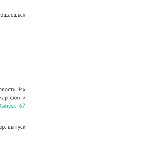
 общаешься
овости. Их
мартфон и
Выпуск 67
ер, выпуск