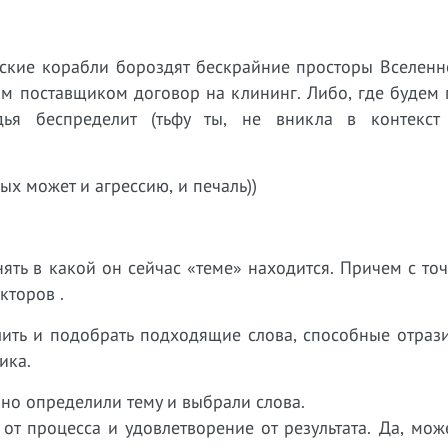
ские корабли бороздят бескрайние просторы Вселенно
им поставщиком договор на клининг. Либо, где будем
дья беспределит (тьфу ты, не вникла в контекст
ых может и агрессию, и печаль))
ять в какой он сейчас «теме» находится. Причем с то
кторов .
лить и подобрать подходящие слова, способные отраз
ика.
но определили тему и выбрали слова.
т процесса и удовлетворение от результата. Да, мож