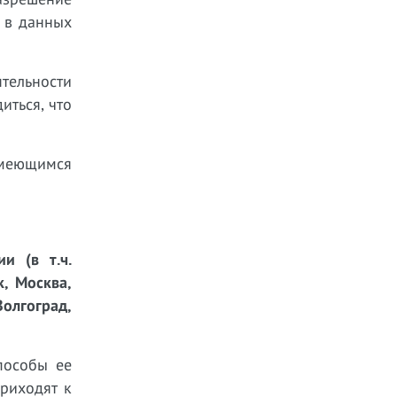
 в данных
тельности
иться, что
имеющимся
и (в т.ч.
к, Москва,
Волгоград,
пособы ее
риходят к