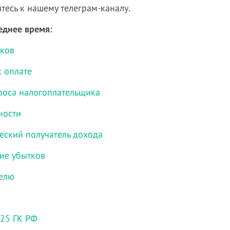
тесь к нашему телеграм-каналу.
еднее время:
тков
к оплате
роса налогоплательщика
ности
еский получатель дохода
ие убытков
селю
225 ГК РФ