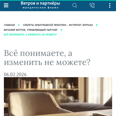
О нас
Юридические услуги
База знаний
Журнал "Секреты арбитражной
Подробнее о нас
Ведение судебных дел
ГЛАВНАЯ
СЕКРЕТЫ АРБИТРАЖНОЙ ПРАКТИКИ - ИНТЕРНЕТ-ЖУРНАЛ
практики"
Рекомендации
Интеллектуальная собственность
ВИТАЛИЙ ВЕТРОВ, УПРАВЛЯЮЩИЙ ПАРТНЕР
ВСЁ ПОНИМАЕТЕ, А ИЗМЕНИТЬ НЕ МОЖЕТЕ?
Статьи
Награды и рейтинги
Корпоративная практика
Новости
Преимущества юридической
Налоговая практика
Всё понимаете, а
фирмы
Аудиоподкасты
Сопровождение бизнеса
изменить не можете?
Кейсы
Видеоподкасты
Ведение уголовных дел
Вакансии
Справочная
Защита активов
06.02.2026
Вопросы-ответы
Ведение дел о банкротстве
Вебинары и семинары
Прямые эфиры