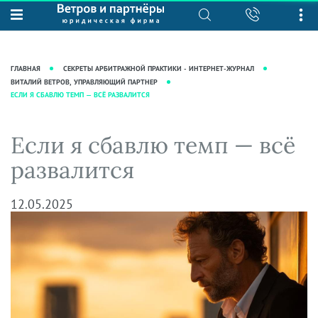
О нас
Юридические услуги
База знаний
Журнал "Секреты арбитражной
Подробнее о нас
Ведение судебных дел
ГЛАВНАЯ
СЕКРЕТЫ АРБИТРАЖНОЙ ПРАКТИКИ - ИНТЕРНЕТ-ЖУРНАЛ
практики"
Рекомендации
Интеллектуальная собственность
ВИТАЛИЙ ВЕТРОВ, УПРАВЛЯЮЩИЙ ПАРТНЕР
ЕСЛИ Я СБАВЛЮ ТЕМП — ВСЁ РАЗВАЛИТСЯ
Статьи
Награды и рейтинги
Корпоративная практика
Новости
Преимущества юридической
Налоговая практика
Если я сбавлю темп — всё
фирмы
Аудиоподкасты
Сопровождение бизнеса
развалится
Кейсы
Видеоподкасты
Ведение уголовных дел
Вакансии
Справочная
Защита активов
12.05.2025
Вопросы-ответы
Ведение дел о банкротстве
Вебинары и семинары
Прямые эфиры