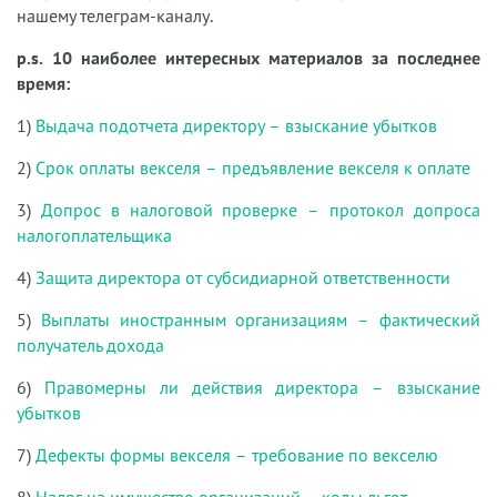
нашему телеграм-каналу.
p.s. 10 наиболее интересных материалов за последнее
время:
1)
Выдача подотчета директору – взыскание убытков
2)
Срок оплаты векселя – предъявление векселя к оплате
3)
Допрос в налоговой проверке – протокол допроса
налогоплательщика
4)
Защита директора от субсидиарной ответственности
5)
Выплаты иностранным организациям – фактический
получатель дохода
6)
Правомерны ли действия директора – взыскание
убытков
7)
Дефекты формы векселя – требование по векселю
8)
Налог на имущество организаций – коды льгот