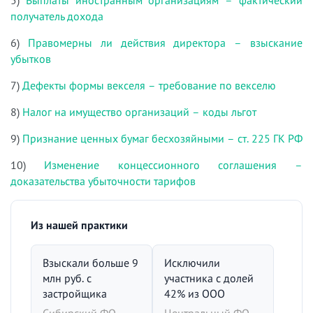
5)
Выплаты иностранным организациям – фактический
получатель дохода
6)
Правомерны ли действия директора – взыскание
убытков
7)
Дефекты формы векселя – требование по векселю
8)
Налог на имущество организаций – коды льгот
9)
Признание ценных бумаг бесхозяйными – ст. 225 ГК РФ
10)
Изменение концессионного соглашения –
доказательства убыточности тарифов
Из нашей практики
Взыскали больше 9
Исключили
млн руб. с
участника с долей
застройщика
42% из ООО