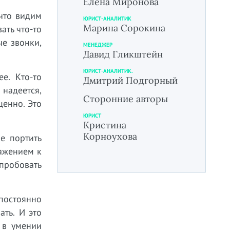
Елена Миронова
что видим
ЮРИСТ-АНАЛИТИК
Марина Сорокина
ать что-то
ые звонки,
МЕНЕДЖЕР
Давид Гликштейн
ЮРИСТ-АНАЛИТИК.
ее. Кто-то
Дмитрий Подгорный
надеется,
Сторонние авторы
ценно. Это
ЮРИСТ
Кристина
Корноухова
е портить
важением к
 пробовать
постоянно
ать. И это
 в умении