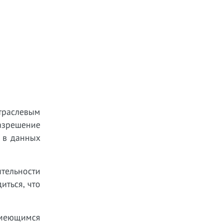
траслевым
азрешение
 в данных
тельности
иться, что
имеющимся