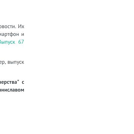
овости. Их
мартфон и
Выпуск 67
ер, выпуск
ерства" с
ниславом