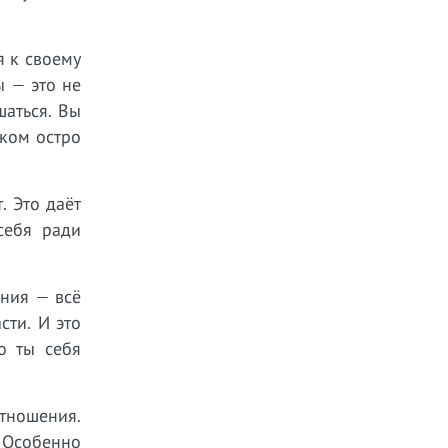
я к своему
ы — это не
шаться. Вы
шком остро
. Это даёт
себя ради
ения — всё
сти. И это
о ты себя
отношения.
. Особенно