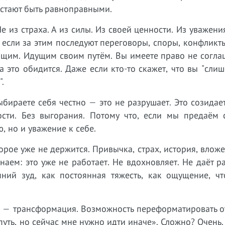
естают быть равноправными.
е из страха. А из силы. Из своей ценности. Из уважени
е если за этим последуют переговоры, споры, конфликт
оящим. Идущим своим путём. Вы имеете право не согла
а это обидится. Даже если кто-то скажет, что вы "сли
.
бираете себя честно — это не разрушает. Это созидает
ости. Без выгорания. Потому что, если мы предаём 
, но и уважение к себе.
рое уже не держится. Привычка, страх, история, влож
наем: это уже не работает. Не вдохновляет. Не даёт ра
нний зуд, как постоянная тяжесть, как ощущение, чт
то — трансформация. Возможность переформатировать 
 путь, но сейчас мне нужно идти иначе». Сложно? Очень