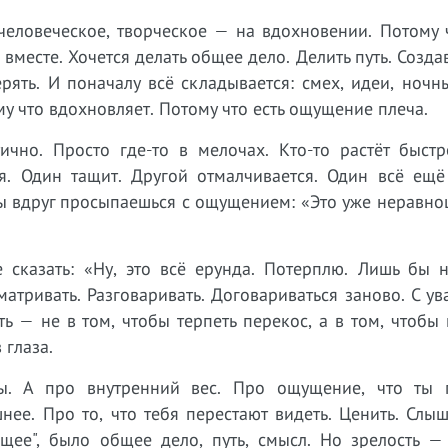
человеческое, творческое — на вдохновении. Потому 
вместе. Хочется делать общее дело. Делить путь. Создав
рять. И поначалу всё складывается: смех, идеи, ночн
му что вдохновляет. Потому что есть ощущение плеча.
ично. Просто где-то в мелочах. Кто-то растёт быстр
я. Один тащит. Другой отмалчивается. Один всё ещё 
ты вдруг просыпаешься с ощущением: «Это уже неравно
 сказать: «Ну, это всё ерунда. Потерплю. Лишь бы н
атривать. Разговаривать. Договариваться заново. С у
ь — не в том, чтобы терпеть перекос, а в том, чтобы
 глаза.
ы. А про внутренний вес. Про ощущение, что ты 
ее. Про то, что тебя перестают видеть. Ценить. Слыш
ящее", было общее дело, путь, смысл. Но зрелость —