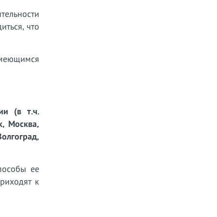
тельности
иться, что
имеющимся
и (в т.ч.
к, Москва,
Волгоград,
пособы ее
риходят к