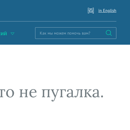
in English
ний
о не пугалка.