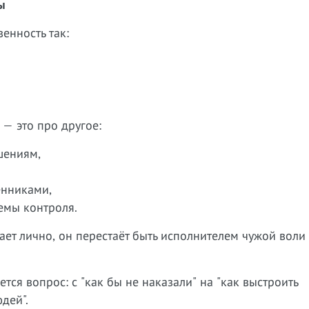
ы
енность так:
 — это про другое:
шениям,
енниками,
емы контроля.
ает лично, он перестаёт быть исполнителем чужой воли
ся вопрос: с "как бы не наказали" на "как выстроить
дей".