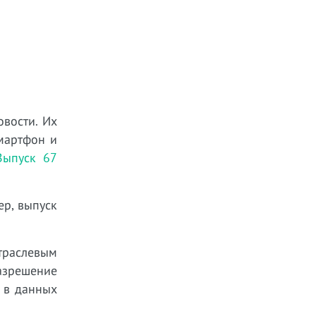
овости. Их
мартфон и
Выпуск 67
ер, выпуск
траслевым
азрешение
 в данных