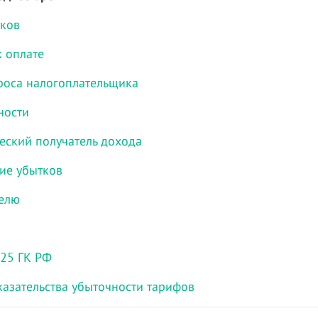
тков
к оплате
роса налогоплательщика
ности
еский получатель дохода
ие убытков
селю
225 ГК РФ
азательства убыточности тарифов