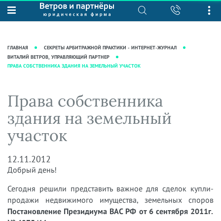
О нас
Юридические услуги
База знаний
Журнал "Секреты арбитражной
Подробнее о нас
Ведение судебных дел
ГЛАВНАЯ
СЕКРЕТЫ АРБИТРАЖНОЙ ПРАКТИКИ - ИНТЕРНЕТ-ЖУРНАЛ
практики"
Рекомендации
Интеллектуальная собственность
ВИТАЛИЙ ВЕТРОВ, УПРАВЛЯЮЩИЙ ПАРТНЕР
ПРАВА СОБСТВЕННИКА ЗДАНИЯ НА ЗЕМЕЛЬНЫЙ УЧАСТОК
Статьи
Награды и рейтинги
Корпоративная практика
Новости
Преимущества юридической
Налоговая практика
Права собственника
фирмы
Аудиоподкасты
Сопровождение бизнеса
здания на земельный
Кейсы
Видеоподкасты
Ведение уголовных дел
участок
Вакансии
Справочная
Защита активов
Вопросы-ответы
Ведение дел о банкротстве
12.11.2012
Вебинары и семинары
Добрый день!
Прямые эфиры
Сегодня решили представить важное для сделок купли-
продажи недвижимого имущества, земельных споров
Постановление Президиума ВАС РФ от 6 сентября 2011г.