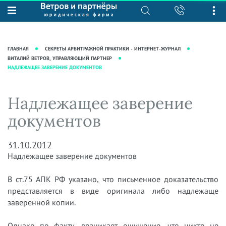
О нас
Юридические услуги
База знаний
Журнал "Секреты арбитражной
Подробнее о нас
Ведение судебных дел
ГЛАВНАЯ
СЕКРЕТЫ АРБИТРАЖНОЙ ПРАКТИКИ - ИНТЕРНЕТ-ЖУРНАЛ
практики"
Рекомендации
Интеллектуальная собственность
ВИТАЛИЙ ВЕТРОВ, УПРАВЛЯЮЩИЙ ПАРТНЕР
НАДЛЕЖАЩЕЕ ЗАВЕРЕНИЕ ДОКУМЕНТОВ
Статьи
Награды и рейтинги
Корпоративная практика
Новости
Преимущества юридической
Налоговая практика
Надлежащее заверение
фирмы
Аудиоподкасты
Сопровождение бизнеса
документов
Кейсы
Видеоподкасты
Ведение уголовных дел
Вакансии
Справочная
Защита активов
31.10.2012
Вопросы-ответы
Надлежащее заверение документов
Ведение дел о банкротстве
Вебинары и семинары
В ст.75 АПК РФ указано, что письменное доказательство
Прямые эфиры
представляется в виде оригинала либо надлежаще
заверенной копии.
Однако по факту, возникает ощущение, что никто не