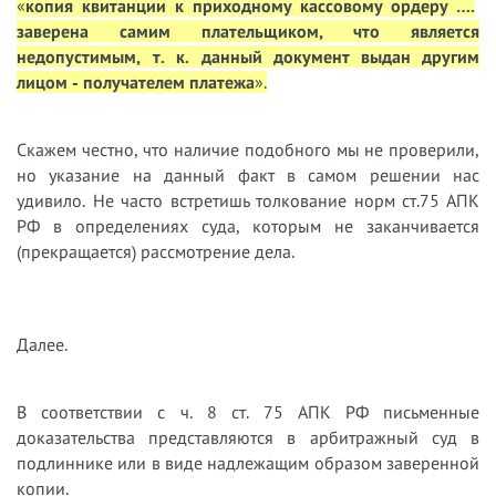
«
копия квитанции к приходному кассовому ордеру ….
заверена самим плательщиком, что является
недопустимым, т. к. данный документ выдан другим
лицом - получателем платежа
».
Скажем честно, что наличие подобного мы не проверили,
но указание на данный факт в самом решении нас
удивило. Не часто встретишь толкование норм ст.75 АПК
РФ в определениях суда, которым не заканчивается
(прекращается) рассмотрение дела.
Далее.
В соответствии с ч. 8 ст. 75 АПК РФ письменные
доказательства представляются в арбитражный суд в
подлиннике или в виде надлежащим образом заверенной
копии.