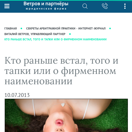
О нас
Юридические услуги
База знаний
Журнал "Секреты арбитражной
Подробнее о нас
Ведение судебных дел
ГЛАВНАЯ
СЕКРЕТЫ АРБИТРАЖНОЙ ПРАКТИКИ - ИНТЕРНЕТ-ЖУРНАЛ
практики"
Рекомендации
Интеллектуальная собственность
ВИТАЛИЙ ВЕТРОВ, УПРАВЛЯЮЩИЙ ПАРТНЕР
КТО РАНЬШЕ ВСТАЛ, ТОГО И ТАПКИ ИЛИ О ФИРМЕННОМ НАИМЕНОВАНИИ
Статьи
Награды и рейтинги
Корпоративная практика
Новости
Преимущества юридической
Налоговая практика
Кто раньше встал, того и
фирмы
Аудиоподкасты
Сопровождение бизнеса
тапки или о фирменном
Кейсы
Видеоподкасты
Ведение уголовных дел
наименовании
Вакансии
Справочная
Защита активов
Вопросы-ответы
Ведение дел о банкротстве
10.07.2013
Вебинары и семинары
Прямые эфиры