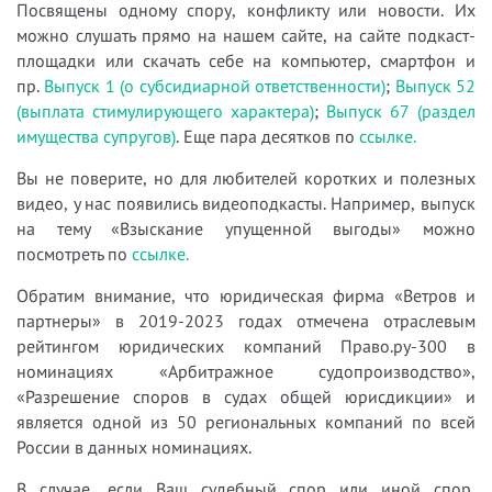
Посвящены одному спору, конфликту или новости. Их
можно слушать прямо на нашем сайте, на сайте подкаст-
площадки или скачать себе на компьютер, смартфон и
пр.
Выпуск 1 (о субсидиарной ответственности)
;
Выпуск 52
(выплата стимулирующего характера)
;
Выпуск 67 (раздел
имущества супругов)
. Еще пара десятков по
ссылке.
Вы не поверите, но для любителей коротких и полезных
видео, у нас появились видеоподкасты. Например, выпуск
на тему «Взыскание упущенной выгоды» можно
посмотреть по
ссылке.
Обратим внимание, что юридическая фирма «Ветров и
партнеры» в 2019-2023 годах отмечена отраслевым
рейтингом юридических компаний Право.ру-300 в
номинациях «Арбитражное судопроизводство»,
«Разрешение споров в судах общей юрисдикции» и
является одной из 50 региональных компаний по всей
России в данных номинациях.
В случае, если Ваш судебный спор или иной спор,