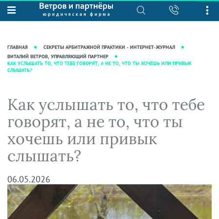
О нас
Юридические услуги
База знаний
Журнал "Секреты арбитражной
Подробнее о нас
Ведение судебных дел
ГЛАВНАЯ
СЕКРЕТЫ АРБИТРАЖНОЙ ПРАКТИКИ - ИНТЕРНЕТ-ЖУРНАЛ
практики"
Рекомендации
Интеллектуальная собственность
ВИТАЛИЙ ВЕТРОВ, УПРАВЛЯЮЩИЙ ПАРТНЕР
КАК УСЛЫШАТЬ ТО, ЧТО ТЕБЕ ГОВОРЯТ, А НЕ ТО, ЧТО ТЫ ХОЧЕШЬ ИЛИ ПРИВЫК
Статьи
СЛЫШАТЬ?
Награды и рейтинги
Корпоративная практика
Новости
Преимущества юридической
Налоговая практика
Как услышать то, что тебе
фирмы
Аудиоподкасты
Сопровождение бизнеса
Кейсы
Видеоподкасты
говорят, а не то, что ты
Ведение уголовных дел
Вакансии
Справочная
хочешь или привык
Защита активов
Вопросы-ответы
слышать?
Ведение дел о банкротстве
Вебинары и семинары
Прямые эфиры
06.05.2026