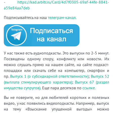
-
https://kad.arbitr.ru/Card/4d7f0305-69af-44fe-8841-
a59e84aa7deb
Подписывайтесь на наш
телеграм-канал.
У нас также есть аудиоподкасты. Это выпуски по 2-5 минут.
Посвящены одному спору, конфликту или новости. Их
можно слушать прямо на нашем сайте, на сайте подкаст-
площадки или скачать себе на компьютер, смартфон и
пр.
Выпуск 1 (о субсидиарной ответственности)
;
Выпуск 52
(выплата стимулирующего характера)
;
Выпуск 67 (раздел
имущества супругов)
. Еще пара десятков по
ссылке.
Вы не поверите, но для любителей коротких и полезных
видео, у нас появились видеоподкасты. Например, выпуск
на тему «Взыскание упущенной выгоды» можно