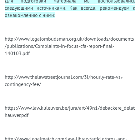
Для подготовки материала мы воспользовались
следующими источниками. Как всегда, рекомендуем к
ознакомлению с ними:
http://www.legalombudsman.org.uk/downloads/documents
/publications/Complaints-in-focus-cfa-report-final-
140103.pdf
http://www.thelawstreetjournal.com/3l/hourly-rate-vs.-
contingency-fee/
https://www.law.kuleuven.be/jura/art/49n1/debackere_delat
hauwer.pdf
http://www.legalmatch.com/law-library/article/pros-and-