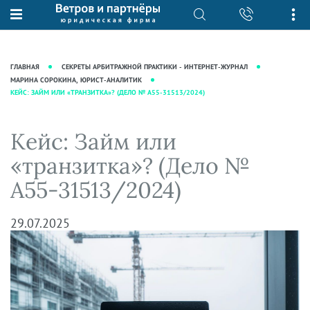
О нас
Юридические услуги
База знаний
Журнал "Секреты арбитражной
Подробнее о нас
Ведение судебных дел
ГЛАВНАЯ
СЕКРЕТЫ АРБИТРАЖНОЙ ПРАКТИКИ - ИНТЕРНЕТ-ЖУРНАЛ
практики"
Рекомендации
Интеллектуальная собственность
МАРИНА СОРОКИНА, ЮРИСТ-АНАЛИТИК
КЕЙС: ЗАЙМ ИЛИ «ТРАНЗИТКА»? (ДЕЛО № А55-31513/2024)
Статьи
Награды и рейтинги
Корпоративная практика
Новости
Преимущества юридической
Налоговая практика
Кейс: Займ или
фирмы
Аудиоподкасты
Сопровождение бизнеса
«транзитка»? (Дело №
Кейсы
Видеоподкасты
Ведение уголовных дел
А55-31513/2024)
Вакансии
Справочная
Защита активов
Вопросы-ответы
Ведение дел о банкротстве
29.07.2025
Вебинары и семинары
Прямые эфиры