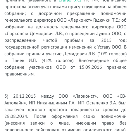
протокола всеми участниками присутствующими на общем
собрании; о досрочном прекращении полномочий
генерального директора ООО «Ларконст» Гадючки Т.Е.; об
избрании на должность генерального директора ООО
«Ларконст» Демидович Л.В.; о проведении аудита ООО, о
распределении чистой прибыли за 2015 год;
государственной регистрации изменений к Уставу ООО. В
собрании приняли участие Демидович Л.В. (10% голосов)
и Панев И.П. (45% голосов). Внеочередное общее
собрание участников ООО от 15.09.2016 признано
правомочным.
3) 20.12.2015 между ООО «Ларконст», ООО «СВ-
Автолайн», ИП Никаньшиным Г.А., ИП Остапенко Э.А. был
заключен договор простого товарищества сроком до
28.08.2024. После оформления своих полномочий
(внесения записи о лице, имеющим право без
доверенности действовать от имени юридического лица),