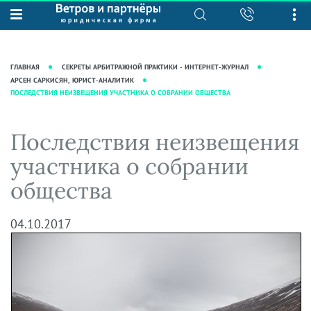
О нас
Юридические услуги
База знаний
Журнал "Секреты арбитражной
Подробнее о нас
Ведение судебных дел
ГЛАВНАЯ
СЕКРЕТЫ АРБИТРАЖНОЙ ПРАКТИКИ - ИНТЕРНЕТ-ЖУРНАЛ
практики"
Рекомендации
Интеллектуальная собственность
АРСЕН САРКИСЯН, ЮРИСТ-АНАЛИТИК
ПОСЛЕДСТВИЯ НЕИЗВЕЩЕНИЯ УЧАСТНИКА О СОБРАНИИ ОБЩЕСТВА
Статьи
Награды и рейтинги
Корпоративная практика
Новости
Преимущества юридической
Налоговая практика
Последствия неизвещения
фирмы
Аудиоподкасты
Сопровождение бизнеса
участника о собрании
Кейсы
Видеоподкасты
Ведение уголовных дел
общества
Вакансии
Справочная
Защита активов
Вопросы-ответы
Ведение дел о банкротстве
04.10.2017
Вебинары и семинары
Прямые эфиры