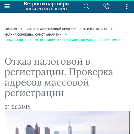
О нас
Юридические услуги
База знаний
Журнал "Секреты арбитражной
Подробнее о нас
Ведение судебных дел
ГЛАВНАЯ
СЕКРЕТЫ АРБИТРАЖНОЙ ПРАКТИКИ - ИНТЕРНЕТ-ЖУРНАЛ
практики"
Рекомендации
Интеллектуальная собственность
МАРИНА СОРОКИНА, ЮРИСТ-АНАЛИТИК
ОТКАЗ НАЛОГОВОЙ В РЕГИСТРАЦИИ. ПРОВЕРКА АДРЕСОВ МАССОВОЙ РЕГИСТРАЦИИ
Статьи
Награды и рейтинги
Корпоративная практика
Новости
Преимущества юридической
Налоговая практика
Отказ налоговой в
фирмы
Аудиоподкасты
Сопровождение бизнеса
регистрации. Проверка
Кейсы
Видеоподкасты
Ведение уголовных дел
адресов массовой
Вакансии
Справочная
Защита активов
регистрации
Вопросы-ответы
Ведение дел о банкротстве
Вебинары и семинары
01.06.2015
Прямые эфиры