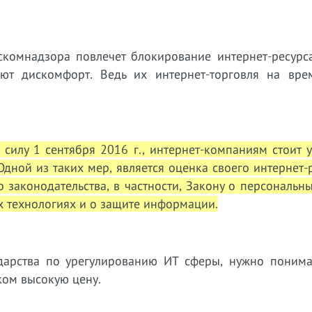
комнадзора повлечет блокирование интернет-ресурса
уют дискомфорт. Ведь их интернет-торговля на вре
 силу 1 сентября 2016 г., интернет-компаниям стоит 
дной из таких мер, является оценка своего интернет-
 законодательства, в частности, Закону о персональн
 технологиях и о защите информации.
арства по урегулированию ИТ сферы, нужно понимат
ком высокую цену.