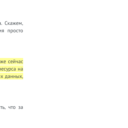
. Скажем,
мя просто
уже сейчас
ресурса на
ых данных,
ь, что за