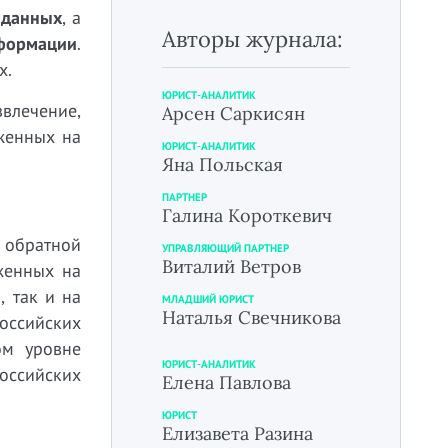
 данных
, а
Авторы журнала:
нформации
.
х.
ЮРИСТ-АНАЛИТИК
влечение,
Арсен Саркисян
женных на
ЮРИСТ-АНАЛИТИК
Яна Польская
ПАРТНЕР
Галина Короткевич
с обратной
УПРАВЛЯЮЩИЙ ПАРТНЕР
Виталий Ветров
женных на
, так и на
МЛАДШИЙ ЮРИСТ
Наталья Свечникова
оссийских
ом уровне
ЮРИСТ-АНАЛИТИК
оссийских
Елена Павлова
ЮРИСТ
Елизавета Разина