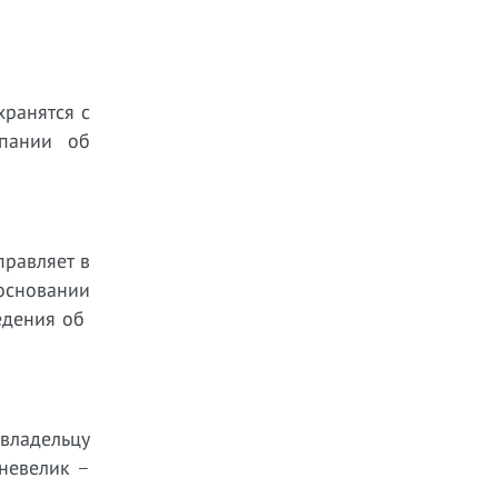
хранятся с
мпании об
правляет в
основании
ведения об
 владельцу
 невелик –