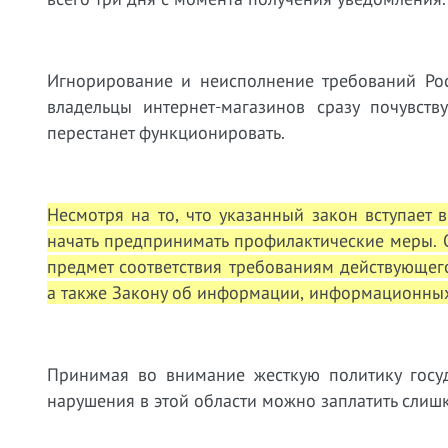
Игнорирование и неисполнение требований Рос
владельцы интернет-магазинов сразу почувств
перестанет функционировать.
Несмотря на то, что указанный закон вступает в
начать предпринимать профилактические меры. О
предмет соответствия требованиям действующего
а также Закону об информации, информационных
Принимая во внимание жесткую политику госуд
нарушения в этой области можно заплатить слиш