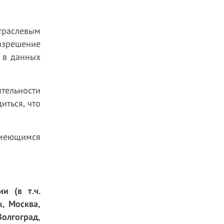
траслевым
азрешение
 в данных
тельности
иться, что
имеющимся
и (в т.ч.
к, Москва,
Волгоград,