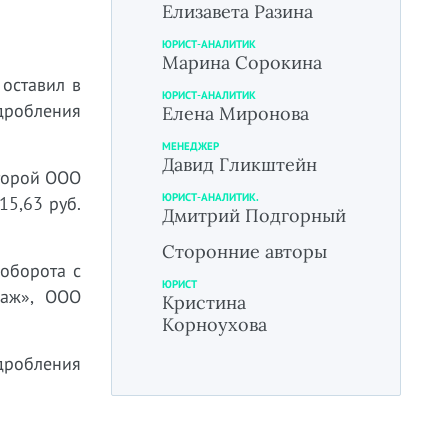
Елизавета Разина
ЮРИСТ-АНАЛИТИК
Марина Сорокина
оставил в
ЮРИСТ-АНАЛИТИК
дробления
Елена Миронова
МЕНЕДЖЕР
Давид Гликштейн
оторой ООО
ЮРИСТ-АНАЛИТИК.
15,63 руб.
Дмитрий Подгорный
Сторонние авторы
оборота с
ЮРИСТ
саж», ООО
Кристина
Корноухова
 дробления