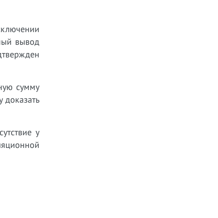
исключении
ный вывод
одтвержден
рную сумму
 доказать
утствие у
ляционной