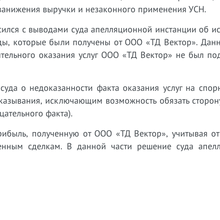
 занижения выручки и незаконного применения УСН.
асился с выводами суда апелляционной инстанции об 
ды, которые были получены от ООО «ТД Вектор». Дан
вительного оказания услуг ООО «ТД Вектор» не был п
 суда о недоказанности факта оказания услуг на спо
казывания, исключающим возможность обязать сторону
ицательного факта).
ибыль, полученную от ООО «ТД Вектор», учитывая отс
енным сделкам. В данной части решение суда апел