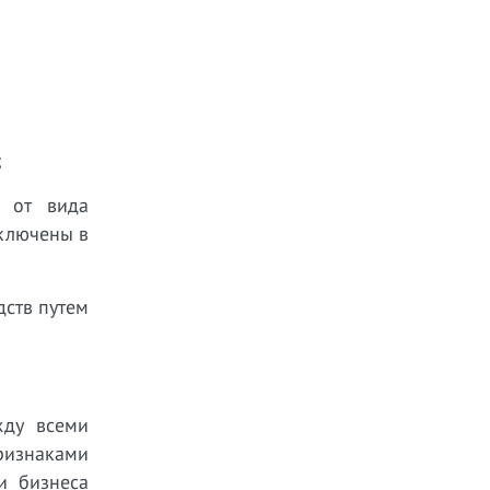
;
и от вида
включены в
дств путем
жду всеми
ризнаками
и бизнеса