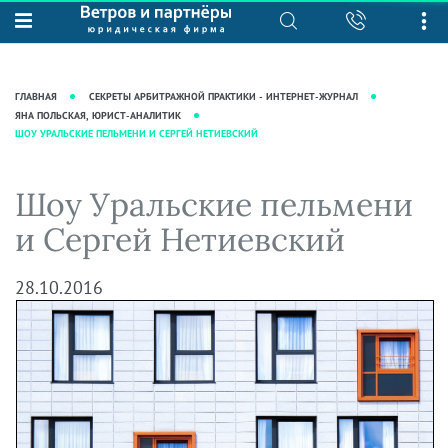
О нас
Юридические услуги
База знаний
Журнал "Секреты арбитражной
Подробнее о нас
Ведение судебных дел
ГЛАВНАЯ
СЕКРЕТЫ АРБИТРАЖНОЙ ПРАКТИКИ - ИНТЕРНЕТ-ЖУРНАЛ
практики"
Рекомендации
Интеллектуальная собственность
ЯНА ПОЛЬСКАЯ, ЮРИСТ-АНАЛИТИК
ШОУ УРАЛЬСКИЕ ПЕЛЬМЕНИ И СЕРГЕЙ НЕТИЕВСКИЙ
Статьи
Награды и рейтинги
Корпоративная практика
Новости
Преимущества юридической
Налоговая практика
Шоу Уральские пельмени
фирмы
Аудиоподкасты
Сопровождение бизнеса
и Сергей Нетиевский
Кейсы
Видеоподкасты
Ведение уголовных дел
Вакансии
Справочная
Защита активов
28.10.2016
Вопросы-ответы
Ведение дел о банкротстве
Вебинары и семинары
Прямые эфиры