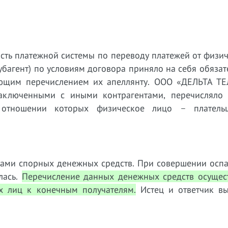
ость платежной системы по переводу платежей от физи
агент) по условиям договора приняло на себя обязат
ующим перечислением их апеллянту. ООО «ДЕЛЬТА Т
заключенными с иными контрагентами, перечисляло
в отношении которых физическое лицо – плател
иками спорных денежных средств. При совершении осп
лась.
Перечисление данных денежных средств осущест
х лиц к конечным получателям.
Истец и ответчик вы