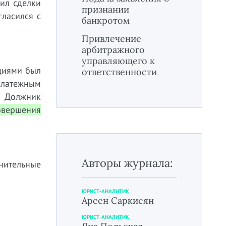
рил сделки
признании
гласился с
банкротом
Привлечение
арбитражного
управляющего к
циями был
ответственности
платежным
. Должник
овершения
Авторы журнала:
ительные
ЮРИСТ-АНАЛИТИК
Арсен Саркисян
ЮРИСТ-АНАЛИТИК