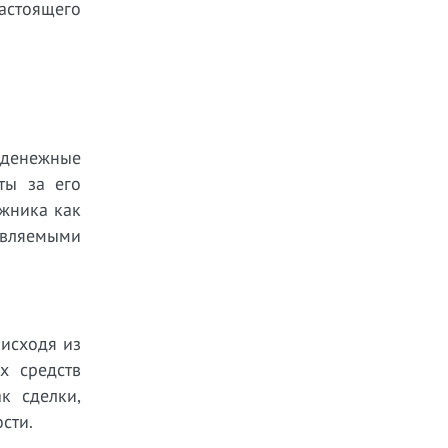
астоящего
 денежные
ты за его
лжника как
авляемыми
 исходя из
х средств
к сделки,
сти.