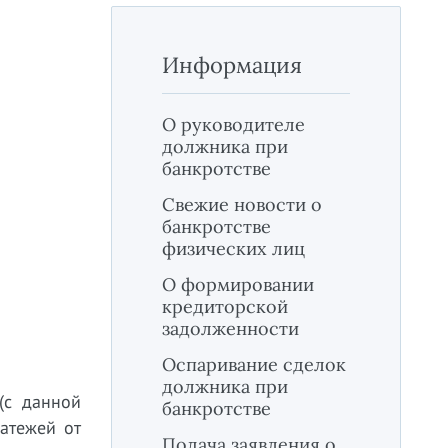
Информация
О руководителе
должника при
банкротстве
Свежие новости о
банкротстве
физических лиц
О формировании
кредиторской
задолженности
Оспаривание сделок
должника при
(с данной
банкротстве
атежей от
Подача заявления о