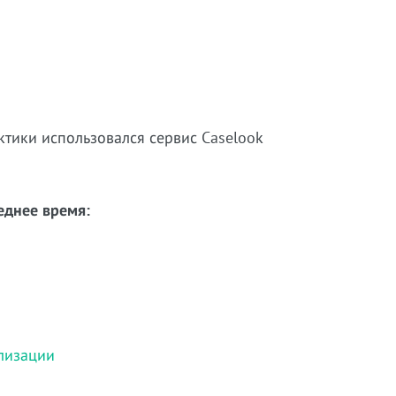
ктики использовался сервис Caselook
еднее время:
лизации