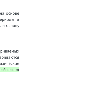
 на основе
периоды и
яли основу
ариваемых
ариваются
изические
ный вывод