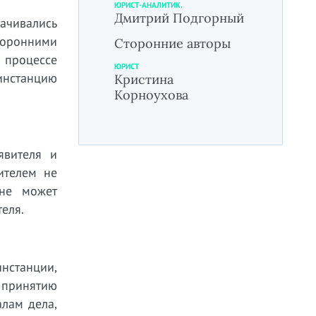
ЮРИСТ-АНАЛИТИК.
Дмитрий Подгорный
лачивались
торонними
Сторонние авторы
 процессе
ЮРИСТ
инстанцию
Кристина
Корноухова
явителя и
ителем не
 не может
еля.
инстанции,
 принятию
лам дела,