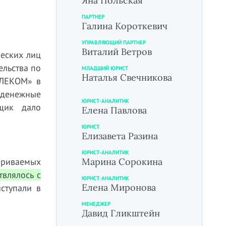
Яна Польская
ПАРТНЕР
Галина Короткевич
УПРАВЛЯЮЩИЙ ПАРТНЕР
Виталий Ветров
ческих лиц
ельства по
МЛАДШИЙ ЮРИСТ
Наталья Свечникова
ЕЛЕКОМ» в
 денежные
ЮРИСТ-АНАЛИТИК
ьщик дало
Елена Павлова
ЮРИСТ
Елизавета Разина
ЮРИСТ-АНАЛИТИК
ариваемых
Марина Сорокина
влялось с
ЮРИСТ-АНАЛИТИК
Елена Миронова
ступали в
МЕНЕДЖЕР
Давид Гликштейн