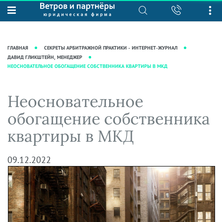
О нас
Юридические услуги
База знаний
Журнал "Секреты арбитражной
Подробнее о нас
Ведение судебных дел
ГЛАВНАЯ
СЕКРЕТЫ АРБИТРАЖНОЙ ПРАКТИКИ - ИНТЕРНЕТ-ЖУРНАЛ
практики"
Рекомендации
Интеллектуальная собственность
ДАВИД ГЛИКШТЕЙН, МЕНЕДЖЕР
НЕОСНОВАТЕЛЬНОЕ ОБОГАЩЕНИЕ СОБСТВЕННИКА КВАРТИРЫ В МКД
Статьи
Награды и рейтинги
Корпоративная практика
Новости
Преимущества юридической
Налоговая практика
Неосновательное
фирмы
Аудиоподкасты
Сопровождение бизнеса
обогащение собственника
Кейсы
Видеоподкасты
Ведение уголовных дел
квартиры в МКД
Вакансии
Справочная
Защита активов
Вопросы-ответы
Ведение дел о банкротстве
09.12.2022
Вебинары и семинары
Прямые эфиры