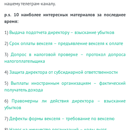
нашему телеграм-каналу.
p.s. 10 наиболее интересных материалов за последнее
время:
1)
Выдача подотчета директору – взыскание убытков
2)
Срок оплаты векселя – предъявление векселя к оплате
3)
Допрос в налоговой проверке – протокол допроса
налогоплательщика
4)
Защита директора от субсидиарной ответственности
5)
Выплаты иностранным организациям – фактический
получатель дохода
6)
Правомерны ли действия директора – взыскание
убытков
7)
Дефекты формы векселя – требование по векселю
8)
Налог на имущество организаций – коды льгот