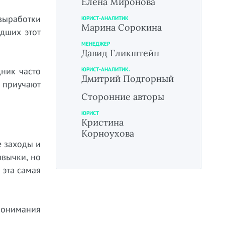
Елена Миронова
выработки
ЮРИСТ-АНАЛИТИК
Марина Сорокина
едших этот
МЕНЕДЖЕР
Давид Гликштейн
дник часто
ЮРИСТ-АНАЛИТИК.
Дмитрий Подгорный
с приучают
Сторонние авторы
ЮРИСТ
Кристина
Корноухова
е заходы и
ивычки, но
 эта самая
 понимания