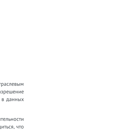
траслевым
азрешение
 в данных
тельности
иться, что