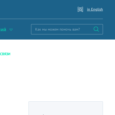
in English
ний
 СВЯЗИ