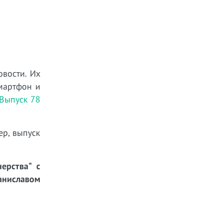
овости. Их
мартфон и
Выпуск 78
ер, выпуск
ерства" с
ниславом