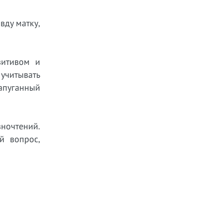
вду матку,
зитивом и
 учитывать
апуганный
зночтений.
й вопрос,