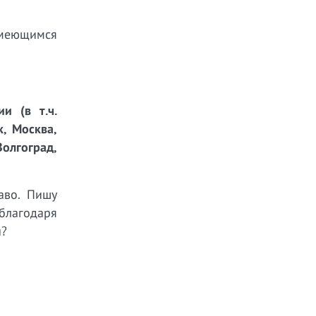
имеющимся
и (в т.ч.
к, Москва,
Волгоград,
аво. Пишу
 благодаря
ы?