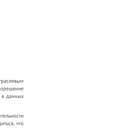
траслевым
азрешение
 в данных
тельности
иться, что