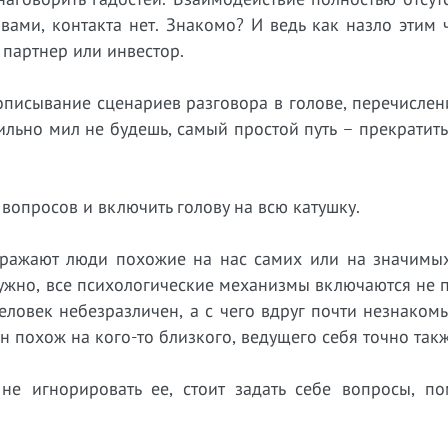
вами, контакта нет. Знакомо? И ведь как назло этим
 партнер или инвестор.
рописывание сценариев разговора в голове, перечисле
асильно мил не будешь, самый простой путь – прекратит
 вопросов и включить голову на всю катушку.
здражают люди похожие на нас самих или на значимых
ужно, все психологические механизмы включаются не п
 человек небезразличен, а с чего вдруг почти незнаком
н похож на кого-то близкого, ведущего себя точно так
не игнорировать ее, стоит задать себе вопросы, п