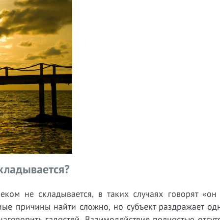
складывается?
еком не складывается, в таких случаях говорят «он 
имые причины найти сложно, но субъект раздражает о
наговорить гадостей. Взаимодействие полностью отсутс