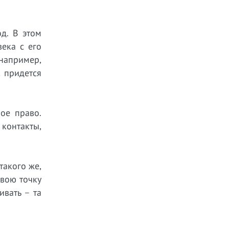
д. В этом
века с его
например,
, придется
ное право.
 контакты,
такого же,
свою точку
ивать – та