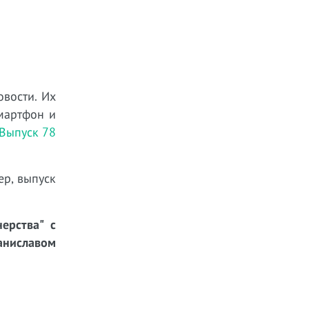
овости. Их
мартфон и
Выпуск 78
ер, выпуск
ерства" с
ниславом