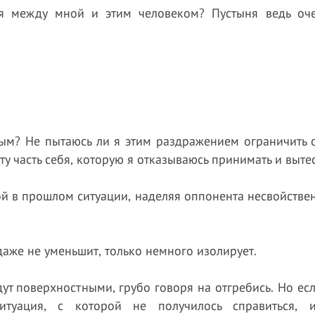
ая между мной и этим человеком? Пустыня ведь оч
ым? Не пытаюсь ли я этим раздражением ограничить 
у часть себя, которую я отказываюсь принимать и выт
ой в прошлом ситуации, наделяя оппонента несвойств
 даже не уменьшит, только немного изолирует.
т поверхностными, грубо говоря на отгребись. Но ес
итуация, с которой не получилось справиться, 