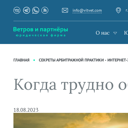
О нас
Юридические услуги
База знаний
г
info@vitvet.com
Подробнее о нас
Ведение судебных дел
Журнал "Секреты арбитражной
Рекомендации
Интеллектуальная собственность
практики"
О нас
Ю
Награды и рейтинги
Корпоративная практика
Статьи
Преимущества юридической
Налоговая практика
Новости
фирмы
Сопровождение бизнеса
Аудиоподкасты
Кейсы
Ведение уголовных дел
Видеоподкасты
ГЛАВНАЯ
СЕКРЕТЫ АРБИТРАЖНОЙ ПРАКТИКИ - ИНТЕРНЕТ
Вакансии
Защита активов
Справочная
Ведение дел о банкротстве
Вопросы-ответы
Когда трудно 
Вебинары и семинары
Прямые эфиры
18.08.2023