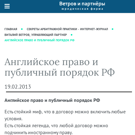
О нас
Юридические услуги
База знаний
Журнал "Секреты арбитражной
Подробнее о нас
Ведение судебных дел
ГЛАВНАЯ
СЕКРЕТЫ АРБИТРАЖНОЙ ПРАКТИКИ - ИНТЕРНЕТ-ЖУРНАЛ
практики"
Рекомендации
Интеллектуальная собственность
ВИТАЛИЙ ВЕТРОВ, УПРАВЛЯЮЩИЙ ПАРТНЕР
АНГЛИЙСКОЕ ПРАВО И ПУБЛИЧНЫЙ ПОРЯДОК РФ
Статьи
Награды и рейтинги
Корпоративная практика
Новости
Преимущества юридической
Налоговая практика
Английское право и
фирмы
Аудиоподкасты
Сопровождение бизнеса
публичный порядок РФ
Кейсы
Видеоподкасты
Ведение уголовных дел
Вакансии
Справочная
Защита активов
19.02.2013
Вопросы-ответы
Ведение дел о банкротстве
Английское право и публичный порядок РФ
Вебинары и семинары
Прямые эфиры
Есть стойкий миф, что в договор можно включить любые
условия.
Есть стойкая легенда, что любой договор можно
подчинить иностранному праву.