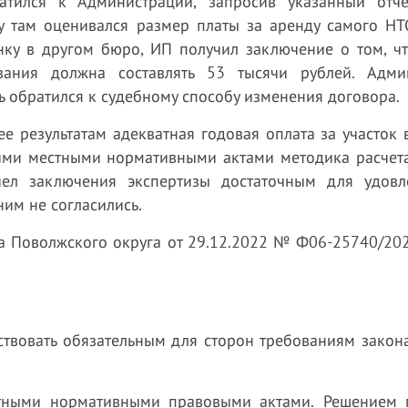
атился к Администрации, запросив указанный отче
у там оценивался размер платы за аренду самого НТО
нку в другом бюро, ИП получил заключение о том, чт
вания должна составлять 53 тысячи рублей. Адми
ь обратился к судебному способу изменения договора.
ее результатам адекватная годовая оплата за участок
акими местными нормативными актами методика расчет
чел заключения экспертизы достаточным для удовл
им не согласились.
 Поволжского округа от 29.12.2022 № Ф06-25740/202
тствовать обязательным для сторон требованиям закон
стными нормативными правовыми актами. Решением 