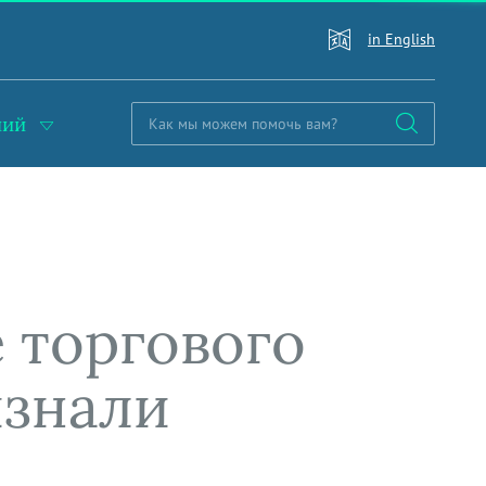
in English
ний
 торгового
изнали