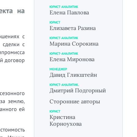
ЮРИСТ-АНАЛИТИК
екта на
Елена Павлова
ЮРИСТ
Елизавета Разина
ошениях с
ЮРИСТ-АНАЛИТИК
Марина Сорокина
 сделки с
мпромисса
ЮРИСТ-АНАЛИТИК
Елена Миронова
ий договор
МЕНЕДЖЕР
Давид Гликштейн
ЮРИСТ-АНАЛИТИК.
Дмитрий Подгорный
сезонного
за землю,
Сторонние авторы
занного ей
ЮРИСТ
Кристина
Корноухова
 стоимость