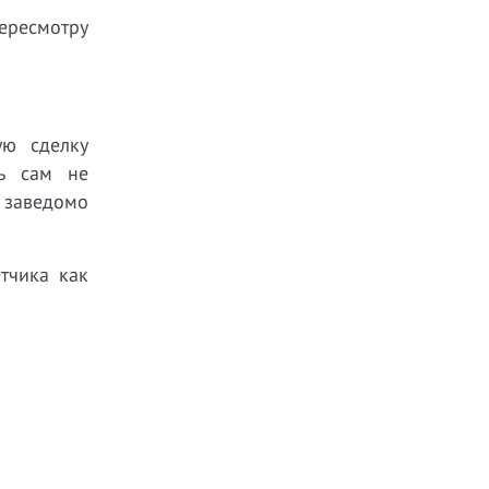
пересмотру
ую сделку
ль сам не
 заведомо
тчика как