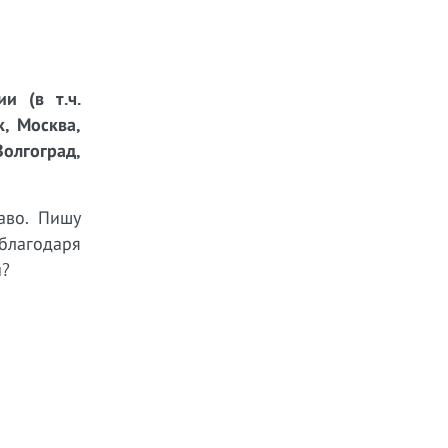
и (в т.ч.
к, Москва,
Волгоград,
аво. Пишу
 благодаря
ы?