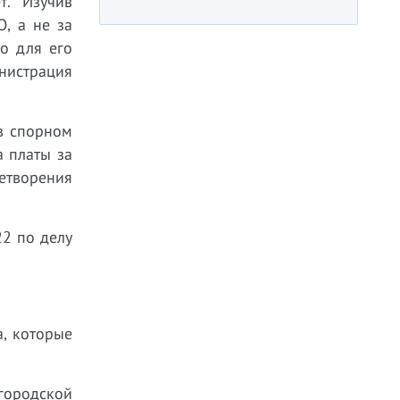
т. Изучив
, а не за
о для его
нистрация
 в спорном
а платы за
етворения
2 по делу
а, которые
городской