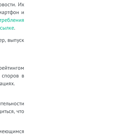
овости. Их
мартфон и
требления
ссылке
.
ер, выпуск
рейтингом
 споров в
нациях.
тельности
иться, что
имеющимся