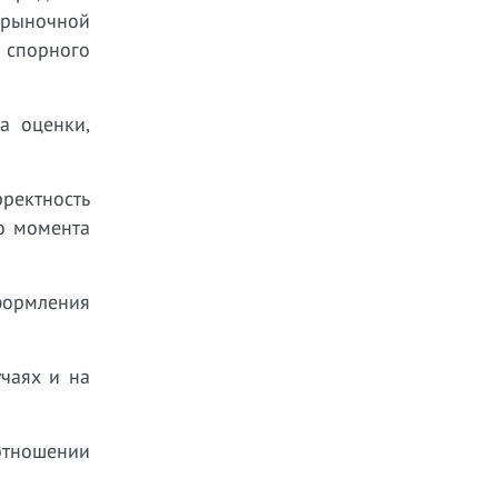
 рыночной
 спорного
а оценки,
ректность
до момента
формления
учаях и на
отношении