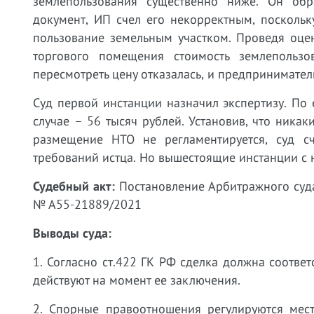
землепользования существенно ниже. Он обр
документ, ИП счел его некорректным, поскольк
пользование земельным участком. Проведя оце
торгового помещения стоимость землепользо
пересмотреть цену отказалась, и предпринимател
Суд первой инстанции назначил экспертизу. По 
случае – 56 тысяч рублей. Установив, что ник
размещение НТО не регламентируется, суд с
требований истца. Но вышестоящие инстанции с н
Судебный акт:
Постановление Арбитражного суда
№ А55-21889/2021
Выводы суда:
1. Согласно ст.422 ГК РФ сделка должна соотве
действуют на момент ее заключения.
2. Спорные правоотношения регулируются ме