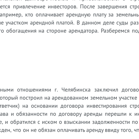
ется привлечение инвесторов. После завершения стро
апример, кто оплачивает арендную плату за земельны
ие участком арендной платой. В данном деле суды ра
го обогащения на стороне арендатора. Разберемся по
ьными отношениями г. Челябинска заключил догов
 который построил на арендованном земельном участке
тветчик) на основании договора инвестирования стро
рава и обязанности по договору аренды перешли к ин
е, и обратился с иском о взыскании задолженности п
жден, что он не обязан оплачивать аренду ввиду того, ч