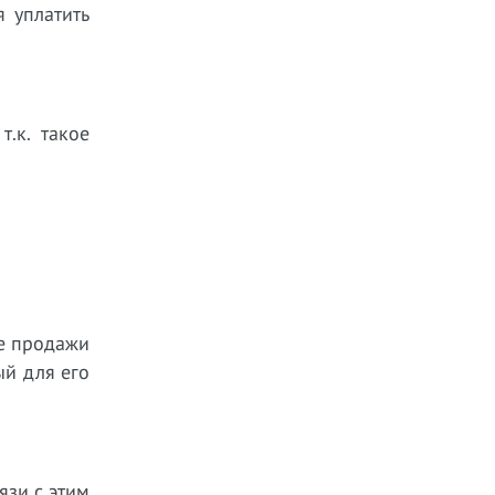
 уплатить
.к. такое
те продажи
ый для его
язи с этим