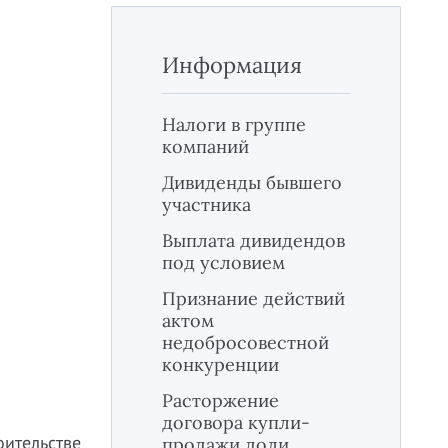
Информация
Налоги в группе
компаний
Дивиденды бывшего
участника
Выплата дивидендов
под условием
Признание действий
актом
недобросовестной
конкуренции
Расторжение
договора купли-
ительстве
продажи доли