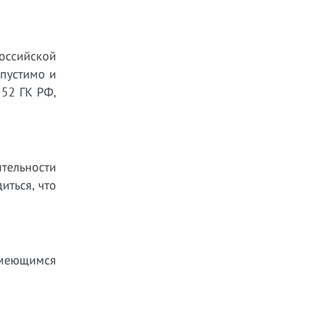
оссийской
опустимо и
552 ГК РФ,
тельности
иться, что
имеющимся