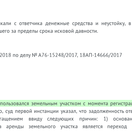
али с ответчика денежные средства и неустойку, в
шего за пределы срока исковой давности.
1.2018 по делу № А76-15248/2017, 18АП-14666/2017
 пользовался земельным участком с момента регистр
, суд первой инстанции указал, что задолженность от
богащением ввиду следующих причин: 1) основа
а аренды земельного участка является переход