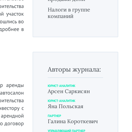
ительства
Налоги в группе
й участок
компаний
зошлись во
дробнее в
Авторы журнала:
ор аренды
ЮРИСТ-АНАЛИТИК
Арсен Саркисян
 автосалон
ительства
ЮРИСТ-АНАЛИТИК
Яна Польская
вестору с
о арендной
ПАРТНЕР
Галина Короткевич
то договор
УПРАВЛЯЮЩИЙ ПАРТНЕР