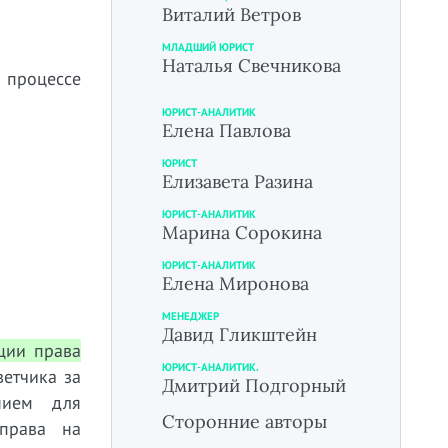
Виталий Ветров
МЛАДШИЙ ЮРИСТ
Наталья Свечникова
 процессе
ЮРИСТ-АНАЛИТИК
Елена Павлова
ЮРИСТ
Елизавета Разина
ЮРИСТ-АНАЛИТИК
Марина Сорокина
ЮРИСТ-АНАЛИТИК
Елена Миронова
МЕНЕДЖЕР
Давид Гликштейн
ации права
ЮРИСТ-АНАЛИТИК.
ветчика за
Дмитрий Подгорный
нием для
Сторонние авторы
 права на