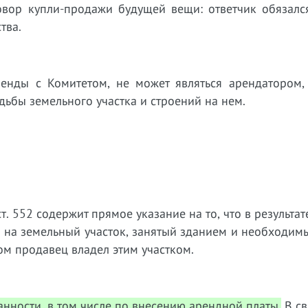
овор купли-продажи будущей вещи: ответчик обязался
тва.
енды с Комитетом, не может являться арендатором, т
ьбы земельного участка и строений на нем.
т. 552 содержит прямое указание на то, что в результа
 на земельный участок, занятый зданием и необходим
ом продавец владел этим участком.
анности, в том числе по внесению арендной платы.
В св