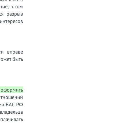
ние, в том
ся разрыв
 интересов
ти вправе
может быть
 оформить
отношений
ума ВАС РФ
владельца
плачивать