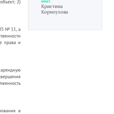
объект; 2)
ЮРИСТ
Кристина
Корноухова
05 № 11, а
ственности
е права и
 арендную
авершения
олженность
рования в