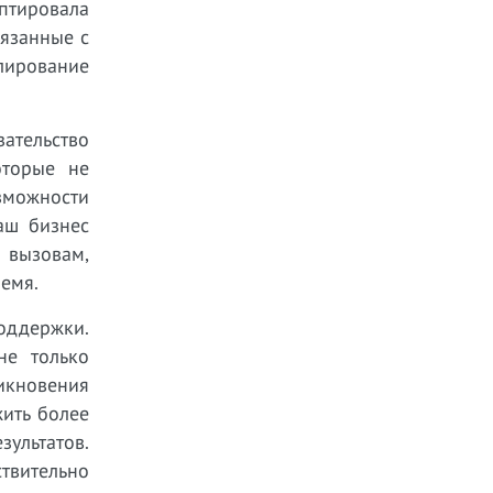
птировала
вязанные с
лирование
ательство
оторые не
зможности
аш бизнес
 вызовам,
емя.
оддержки.
не только
икновения
ить более
ультатов.
твительно