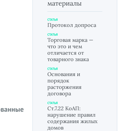
материалы
СТАТЬЯ
Протокол допроса
СТАТЬЯ
Торговая марка —
что это и чем
отличается от
товарного знака
СТАТЬЯ
Основания и
порядок
расторжения
договора
СТАТЬЯ
ованные
Ст.7.22 КоАП:
нарушение правил
содержания жилых
домов