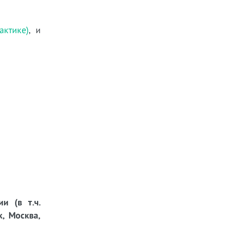
ктике)
, и
и (в т.ч.
к, Москва,