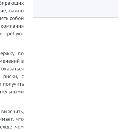
ыбирающих
ие, важно
лять собой
 компания
е требуют
держку по
зменений в
казаться
 риски, с
е получить
ительными
выяснить,
мает, что
режде чем