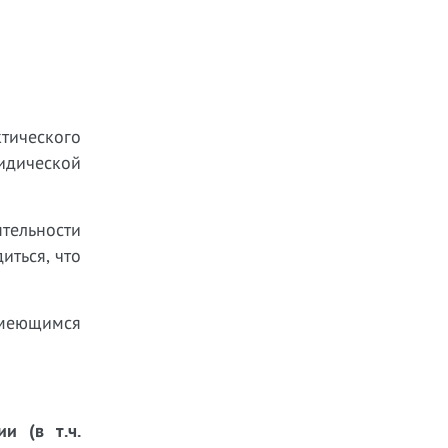
тического
идической
тельности
иться, что
имеющимся
и (в т.ч.