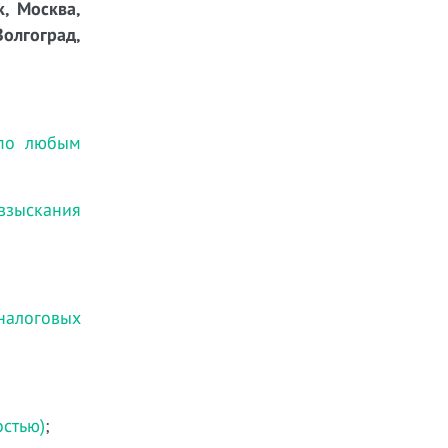
к, Москва,
Волгоград,
 по любым
 взыскания
налоговых
остью)
;