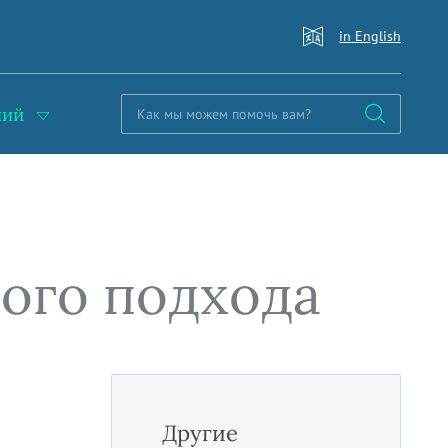
in English
ний
ого подхода
Другие