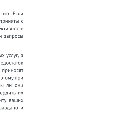
тью. Если
приняты с
ктивность
и запросы
х услуг, а
достаток
е приносят
оэтому при
вы ли они
ердить их
иту ваших
равдано и