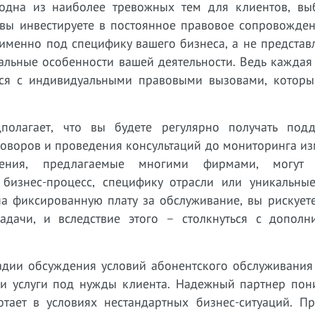
 одна из наиболее тревожных тем для клиентов, в
 вы инвестируете в постоянное правовое сопровожден
 именно под специфику вашего бизнеса, а не представ
альные особенности вашей деятельности. Ведь каждая
тся с индивидуальными правовыми вызовами, которы
полагает, что вы будете регулярно получать под
говоров и проведения консультаций до мониторинга и
шения, предлагаемые многими фирмами, могут о
бизнес-процесс, специфику отрасли или уникальные
на фиксированную плату за обслуживание, вы рискует
адачи, и вследствие этого – столкнуться с дополн
адии обсуждения условий абонентского обслуживания 
и услуги под нужды клиента. Надежный партнер пони
тает в условиях нестандартных бизнес-ситуаций. П