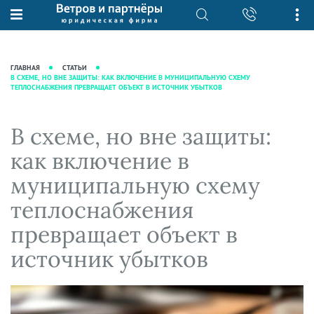
О нас
Юридические услуги
База знаний
Журнал "Секреты арбитражной
Подробнее о нас
Ведение судебных дел
ГЛАВНАЯ
СТАТЬИ
практики"
В СХЕМЕ, НО ВНЕ ЗАЩИТЫ: КАК ВКЛЮЧЕНИЕ В МУНИЦИПАЛЬНУЮ СХЕМУ
Рекомендации
Интеллектуальная собственность
ТЕПЛОСНАБЖЕНИЯ ПРЕВРАЩАЕТ ОБЪЕКТ В ИСТОЧНИК УБЫТКОВ
Статьи
Награды и рейтинги
Корпоративная практика
Новости
Преимущества юридической
Налоговая практика
В схеме, но вне защиты:
фирмы
Аудиоподкасты
Сопровождение бизнеса
как включение в
Кейсы
Видеоподкасты
Ведение уголовных дел
муниципальную схему
Вакансии
Справочная
Защита активов
теплоснабжения
Вопросы-ответы
Ведение дел о банкротстве
превращает объект в
Вебинары и семинары
источник убытков
Прямые эфиры