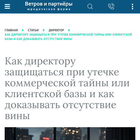
О нас
Юридические услуги
База знаний
Журнал "Секреты арбитражной
Подробнее о нас
Ведение судебных дел
ГЛАВНАЯ
СТАТЬИ
ДИРЕКТОР
практики"
КАК ДИРЕКТОРУ ЗАЩИЩАТЬСЯ ПРИ УТЕЧКЕ КОММЕРЧЕСКОЙ ТАЙНЫ ИЛИ КЛИЕНТСКОЙ
Рекомендации
Интеллектуальная собственность
БАЗЫ И КАК ДОКАЗЫВАТЬ ОТСУТСТВИЕ ВИНЫ
Статьи
Награды и рейтинги
Корпоративная практика
Новости
Преимущества юридической
Налоговая практика
Как директору
фирмы
Аудиоподкасты
Сопровождение бизнеса
защищаться при утечке
Кейсы
Видеоподкасты
Ведение уголовных дел
коммерческой тайны или
Вакансии
Справочная
Защита активов
клиентской базы и как
Вопросы-ответы
Ведение дел о банкротстве
доказывать отсутствие
Вебинары и семинары
вины
Прямые эфиры