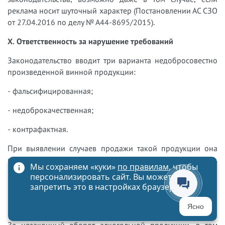
реклама носит шуточный характер (Постановлении АС СЗО
от 27.04.2016 по делу № А44-8695/2015).
X. Ответственность за нарушение требований
Законодательство вводит три варианта недобросовестно
произведенной винной продукции:
- фальсифицированная;
- недоброкачественная;
- контрафактная.
При выявлении случаев продажи такой продукции она
изымается из оборота, а в дальнейшем уничтожается.
Мы сохраняем «куки»
по правилам
, чтобы
Порядок уничтожения изъятой фальсифицированной,
персонализировать сайт. Вы можете
недоброкачественной и контрафактной продукции
запретить это в настройках браузера
виноградства и виноделия определяется в Постановлении
Правительства РФ от 04.05.2021 № 704.
Ясно
За незаконный оборот алкогольной продукции, в том