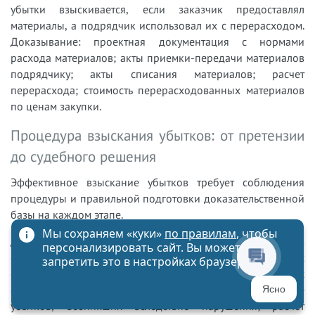
убытки взыскивается, если заказчик предоставлял
материалы, а подрядчик использовал их с перерасходом.
Доказывание: проектная документация с нормами
расхода материалов; акты приемки-передачи материалов
подрядчику; акты списания материалов; расчет
перерасхода; стоимость перерасходованных материалов
по ценам закупки.
Процедура взыскания убытков: от претензии
до судебного решения
Эффективное взыскание убытков требует соблюдения
процедуры и правильной подготовки доказательственной
базы на каждом этапе.
Мы сохраняем «куки»
по правилам
, чтобы
Досудебная претензия о возмещении убытков
персонализировать сайт. Вы можете
обязательна по части 5 статьи 4 АПК РФ для арбитражных
запретить это в настройках браузера
споров. Содержание претензии: описание договорных
отношений и нарушения контрагентом; описание
Ясно
убытков, возникших вследствие нарушения; расчет