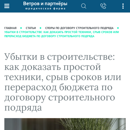
О нас
Юридические услуги
База знаний
Журнал "Секреты арбитражной
Подробнее о нас
Ведение судебных дел
ГЛАВНАЯ
СТАТЬИ
СПОРЫ ПО ДОГОВОРУ СТРОИТЕЛЬНОГО ПОДРЯДА
практики"
УБЫТКИ В СТРОИТЕЛЬСТВЕ: КАК ДОКАЗАТЬ ПРОСТОЙ ТЕХНИКИ, СРЫВ СРОКОВ ИЛИ
Рекомендации
Интеллектуальная собственность
ПЕРЕРАСХОД БЮДЖЕТА ПО ДОГОВОРУ СТРОИТЕЛЬНОГО ПОДРЯДА
Статьи
Награды и рейтинги
Корпоративная практика
Новости
Преимущества юридической
Налоговая практика
Убытки в строительстве:
фирмы
Аудиоподкасты
Сопровождение бизнеса
как доказать простой
Кейсы
Видеоподкасты
Ведение уголовных дел
техники, срыв сроков или
Вакансии
Справочная
Защита активов
перерасход бюджета по
Вопросы-ответы
Ведение дел о банкротстве
договору строительного
Вебинары и семинары
подряда
Прямые эфиры