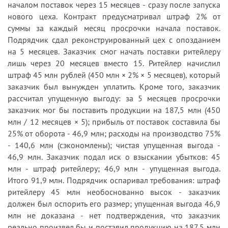
началом поставок через 15 месяцев - сразу после запуска
нового цеха. Контракт предусматривал штраф 2% от
суммы за каждый месяц просрочки начала поставок.
Подрядчик сдал реконструированный цех с опозданием
на 5 месяцев. Заказчик смог начать поставки ритейлеру
лишь через 20 месяцев вместо 15. Ритейлер начислил
штраф 45 млн рублей (450 млн × 2% × 5 месяцев), который
заказчик был вынужден уплатить. Кроме того, заказчик
рассчитал упущенную выгоду: за 5 месяцев просрочки
заказчик мог бы поставить продукции на 187,5 млн (450
млн / 12 месяцев × 5); прибыль от поставок составила бы
25% от оборота - 46,9 млн; расходы на производство 75%
- 140,6 млн (сэкономлены); чистая упущенная выгода -
46,9 млн. Заказчик подал иск о взыскании убытков: 45
млн - штраф ритейлеру; 46,9 млн - упущенная выгода.
Итого 91,9 млн. Подрядчик оспаривал требования: штраф
ритейлеру 45 млн необоснованно высок - заказчик
должен был оспорить его размер; упущенная выгода 46,9
млн не доказана - нет подтверждения, что заказчик
реально произвел бы и поставил продукцию на 187,5 млн