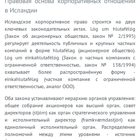
Правовая основа корпоративных отношений
в Исландии
Исландское корпоративное право строится на двух
ключевых законодательных актах. Lög um hlutafélög
(Закон об акционерных обществах, закон № 2/1995)
регулирует деятельность публичных и крупных частных
компаний в форме hlutafélag (акционерное общество).
Lög um einkahlutafélög (Закон о частных компаниях с
ограниченной ответственностью, закон № 138/1994)
охватывает более распространённую форму -
einkahlutafélag (частная компания с ограниченной
ответственностью, аналог ООО).
Оба закона устанавливают иерархию органов управления:
общее собрание акционеров как высший орган, совет
директоров (stjórn) как орган стратегического управления
и исполнительный директор (framkvæmdastjóri) как
единоличный исполнительный орган. Распределение
полномочий между этими уровнями - источник