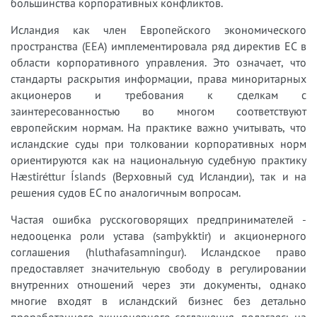
большинства корпоративных конфликтов.
Исландия как член Европейского экономического
пространства (EEA) имплементировала ряд директив ЕС в
области корпоративного управления. Это означает, что
стандарты раскрытия информации, права миноритарных
акционеров и требования к сделкам с
заинтересованностью во многом соответствуют
европейским нормам. На практике важно учитывать, что
исландские суды при толковании корпоративных норм
ориентируются как на национальную судебную практику
Hæstiréttur Íslands (Верховный суд Исландии), так и на
решения судов ЕС по аналогичным вопросам.
Частая ошибка русскоговорящих предпринимателей -
недооценка роли устава (samþykktir) и акционерного
соглашения (hluthafasamningur). Исландское право
предоставляет значительную свободу в регулировании
внутренних отношений через эти документы, однако
многие входят в исландский бизнес без детально
проработанного акционерного соглашения, полагаясь на