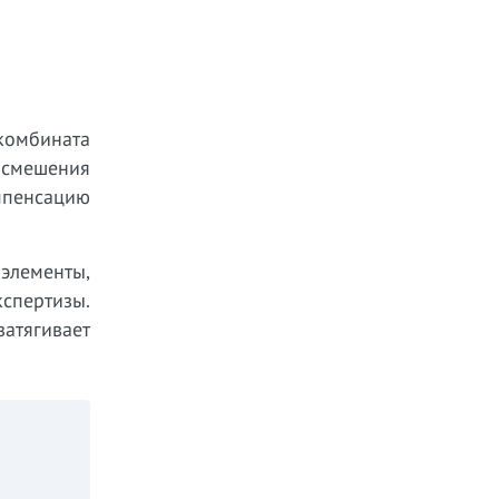
комбината
и смешения
омпенсацию
элементы,
кспертизы.
атягивает