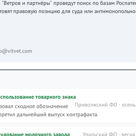
"Ветров и партнёры" проведут поиск по базам Роспате
отовят правовую позицию для суда или антимонопольно
fo@vitvet.com
использование товарного знака
Приволжский ФО · осень
зовал сходное обозначение
апретил дальнейший выпуск контрафакта.
рудование молочного завода
Уральский ФО · весна