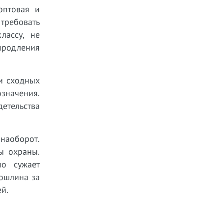
оптовая и
требовать
лассу, не
продления
и сходных
значения.
етельства
наоборот.
ы охраны.
но сужает
пошлина за
й.