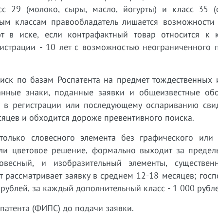
с 29 (молоко, сыры, масло, йогурты) и класс 35 (
ным классам правообладатель лишается возможности 
 в иске, если контрафактный товар относится к к
гистрации - 10 лет с возможностью неограниченного 
иск по базам Роспатента на предмет тождественных 
анные знаки, поданные заявки и общеизвестные обо
 в регистрации или последующему оспариванию свид
сяцев и обходится дороже превентивного поиска.
только словесного элемента без графического или 
ли цветовое решение, формально выходит за предел
весный, и изобразительный элементы, существен
т рассматривает заявку в среднем 12-18 месяцев; гос
 рублей, за каждый дополнительный класс - 1 000 рубле
патента (ФИПС) до подачи заявки.