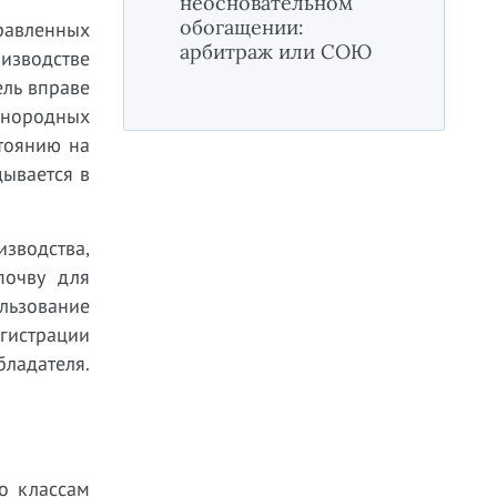
неосновательном
обогащении:
правленных
арбитраж или СОЮ
оизводстве
ель вправе
днородных
тоянию на
дывается в
изводства,
почву для
льзование
истрации
ладателя.
о классам