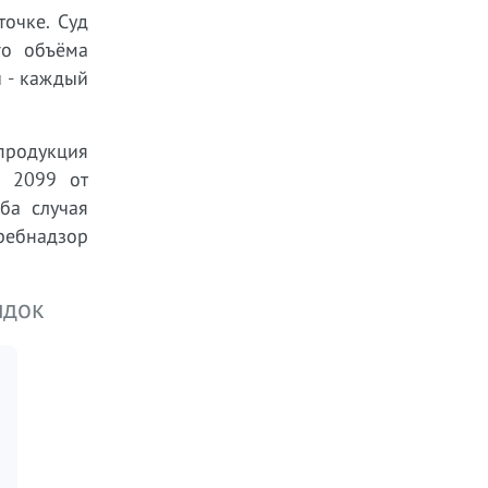
очке. Суд
го объёма
и - каждый
продукция
№ 2099 от
ба случая
ребнадзор
ядок