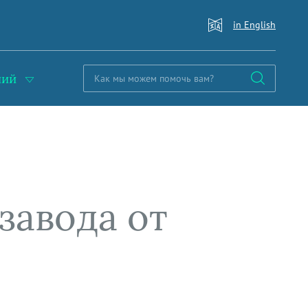
in English
ний
завода от