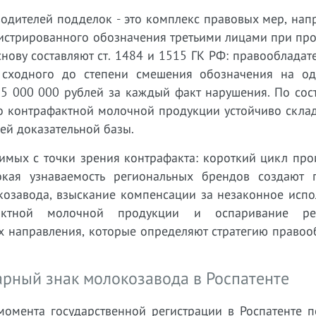
водителей подделок - это комплекс правовых мер, на
гистрированного обозначения третьими лицами при пр
ову составляют ст. 1484 и 1515 ГК РФ: правообладат
и сходного до степени смешения обозначения на о
 5 000 000 рублей за каждый факт нарушения. По сос
 о контрафактной молочной продукции устойчиво скла
ей доказательной базы.
имых с точки зрения контрафакта: короткий цикл про
кая узнаваемость региональных брендов создают 
козавода, взыскание компенсации за незаконное испо
фактной молочной продукции и оспаривание рег
 направления, которые определяют стратегию правооб
арный знак молокозавода в Роспатенте
момента государственной регистрации в Роспатенте п