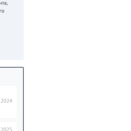
нта,
го
 2024
 2025