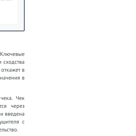
 Ключевые
и сходства
откажет в
значения в
чека. Чек
тся через
ии введена
ушителя с
льство.