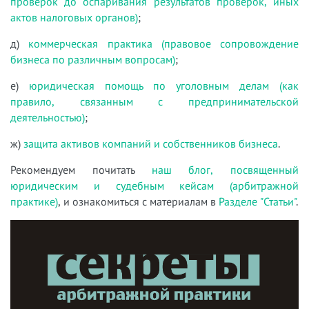
проверок до оспаривания результатов проверок, иных
актов налоговых органов)
;
д)
коммерческая практика (правовое сопровождение
бизнеса по различным вопросам)
;
е)
юридическая помощь по уголовным делам (как
правило, связанным с предпринимательской
деятельностью)
;
ж)
защита активов компаний и собственников бизнеса
.
Рекомендуем почитать
наш блог, посвященный
юридическим и судебным кейсам (арбитражной
практике)
, и ознакомиться с материалам в
Разделе "Статьи"
.