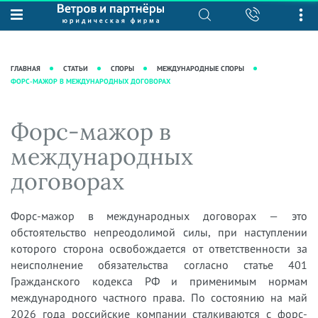
О нас
Юридические услуги
База знаний
Журнал "Секреты арбитражной
Подробнее о нас
Ведение судебных дел
ГЛАВНАЯ
СТАТЬИ
СПОРЫ
МЕЖДУНАРОДНЫЕ СПОРЫ
практики"
ФОРС-МАЖОР В МЕЖДУНАРОДНЫХ ДОГОВОРАХ
Рекомендации
Интеллектуальная собственность
Статьи
Награды и рейтинги
Корпоративная практика
Новости
Форс-мажор в
Преимущества юридической
Налоговая практика
фирмы
Аудиоподкасты
международных
Сопровождение бизнеса
Кейсы
Видеоподкасты
договорах
Ведение уголовных дел
Вакансии
Справочная
Защита активов
Вопросы-ответы
Форс-мажор в международных договорах — это
Ведение дел о банкротстве
обстоятельство непреодолимой силы, при наступлении
Вебинары и семинары
которого сторона освобождается от ответственности за
Прямые эфиры
неисполнение обязательства согласно статье 401
Гражданского кодекса РФ и применимым нормам
международного частного права. По состоянию на май
2026 года российские компании сталкиваются с форс-