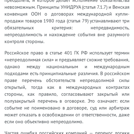
преодолеть, и которое делает исполнение обязательства
невозможным. Принципы УНИДРУА (статья 7.1.7) и Венская
конвенция ООН о договорах международной купли-
продажи товаров 1980 года (статья 79) устанавливают три
обязательных критерия: непредвидимость,
непреодолимость и нахождение события вне разумного
контроля стороны.
Российское право в статье 401 ГК РФ использует термин
«непреодолимая сила» и предъявляет схожие требования,
однако между национальным и международным
подходами есть принципиальные различия. В российском
праве перечень обстоятельств непреодолимой силы
открытый, тогда как в международных контрактах
стороны, как правило, согласовывают закрытый или
полузакрытый перечень в оговорке. Это означает: если
событие не поименовано в договоре, суд или арбитраж
может отказать в освобождении от ответственности, даже
если оно объективно непреодолимо.
Частая ошибка российских компаний — перенос логики